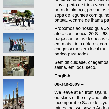
Havia perto de trinta veícul
hora do almoço, provamos n
sopa de legumes com quino
batata. A carne de lhama p
Propomos ao nosso guia Jos
até a confluência 20 S – 68 
pagássemos as despesas co
em mais trinta dólares, com 
chegássemos em local muit
perigo para todos.
Sem dificuldade, chegamos 
salina, em local seco.
English
08-Jan-2009 --
We leave at 8h from Uyuni, v
outskirts of the city and fol
incomparable Salar de Uyuni,
mines that we saw in Andea