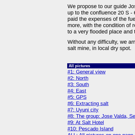
We propose to our guide Jo
up to the confluence 20 S -
paid the expenses of the fuel
more, with the condition of 
to a very flooded place and 
Without any difficulty, we ar
salt mine, in local dry spot.
All pictures
#1: General view
#2: North
#3: South
#4: East
#5: GPS
#6: Extracting salt
#7: Uyuni city
#8: The group: Jose Valda, S
#9: At Salt Hotel
#10: Pescado Island