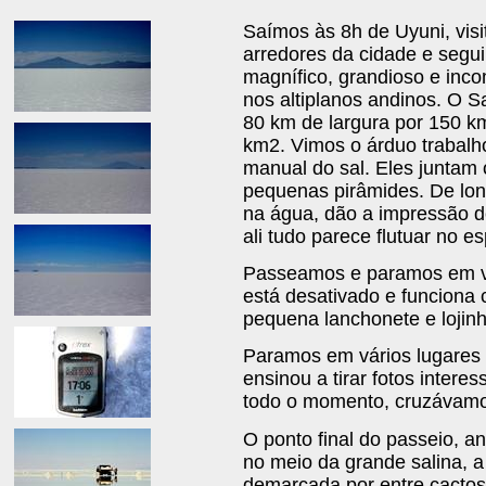
Saímos às 8h de Uyuni, vis
arredores da cidade e segui
magnífico, grandioso e inco
nos altiplanos andinos. O 
80 km de largura por 150 k
km2. Vimos o árduo trabalh
manual do sal. Eles juntam
pequenas pirâmides. De lon
na água, dão a impressão de
ali tudo parece flutuar no e
Passeamos e paramos em vá
está desativado e funciona
pequena lanchonete e lojin
Paramos em vários lugares p
ensinou a tirar fotos intere
todo o momento, cruzávamos
O ponto final do passeio, an
no meio da grande salina, a
demarcada por entre cactos 