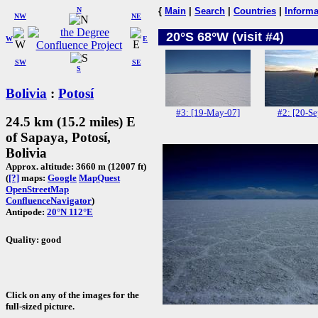
N
{
Main
|
Search
|
Countries
|
Informa
NW
NE
20°S 68°W (visit #4)
W
E
SW
SE
S
Bolivia
:
Potosí
#3: [19-May-07]
#2: [20-Se
24.5 km (15.2 miles) E
of Sapaya, Potosí,
Bolivia
Approx. altitude: 3660 m (12007 ft)
(
[?]
maps:
Google
MapQuest
OpenStreetMap
ConfluenceNavigator
)
Antipode:
20°N 112°E
Quality: good
Click on any of the images for the
full-sized picture.