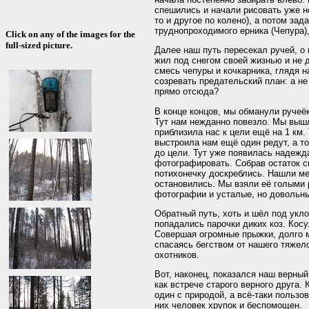
спешились и начали рисовать уже н
то и другое по колено), а потом за
труднопроходимого ерника (Чепура), 
Click on any of the images for the
full-sized picture.
Далее наш путь пересекал ручей, о
жил под снегом своей жизнью и не 
смесь чепуры и кочкарника, глядя н
созревать предательский план: а не
прямо отсюда?
В конце концов, мы обманули ручеёк
Тут нам нежданно повезло. Мы выш
приблизила нас к цели ещё на 1 км.
выстроила нам ещё один редут, а то
до цели. Тут уже появилась надежда
фотографировать. Собрав остаток с
потихонечку доскреблись. Нашли мес
остановились. Мы взяли её голыми
фотографии и усталые, но довольны
Обратный путь, хоть и шёл под укл
попадались парочки диких коз. Кос
Совершая огромные прыжки, долго 
спасаясь бегством от нашего тяже
охотников.
Вот, наконец, показался наш верны
как встрече старого верного друга.
один с природой, а всё-таки пользо
них человек хрупок и беспомощен.