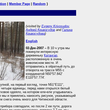
tion
|
Member Page
|
Random
}
(visited by
Evgeny Krivosudov
,
Андрей Кривосудов
and
Галина
Кривосудова
)
English
02-Дек-2007 –
В 10 ч утра мы
покинули интересную
деревеньку
Катангар
,
расположенную в очень
живописном месте. И
отправились в обратный путь до
отворота на трассе М55 с
координатой N50°57.842'
E110°57.774'.
упной, на первый взгляд, точке N51°E111°,
 четыре единицы, перед нами открылся белый
уховое одеяло, на котором еле-еле угадывалась
те мы и принялись наносить рисунок, указывающий
м снега очень много для Читинской области.
прибора совпадали, но после 2 км пути, дорога
Когда до цели оставалось порядка 2,7 км, мы