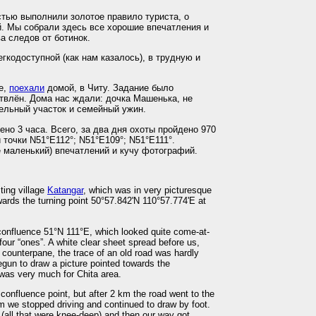
тью выполнили золотое правило туриста, о
. Мы собрали здесь все хорошие впечатления и
а следов от ботинок.
егкодоступной (как нам казалось), в трудную и
е,
поехали
домой, в Читу. Задание было
твлён. Дома нас ждали: дочка Машенька, не
тельный участок и семейный ужин.
ено 3 часа. Всего, за два дня охоты пройдено 970
 точки N51°E112°; N51°E109°; N51°E111°.
е маленький) впечатлений и кучу фотографий.
ting village
Katangar
, which was in very picturesque
ards the turning point 50°57.842'N 110°57.774'E at
confluence 51°N 111°E, which looked quite come-at-
four “ones”. A white clear sheet spread before us,
counterpane, the trace of an old road was hardly
egun to draw a picture pointed towards the
was very much for Chita area.
 confluence point, but after 2 km the road went to the
m we stopped driving and continued to draw by foot.
(all that were knee-deep) and then our way got