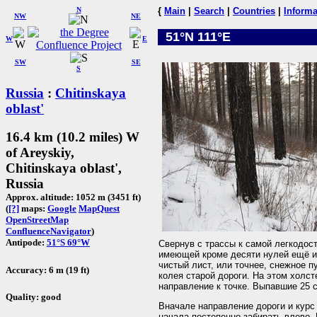
N
{
Main
|
Search
|
Countries
|
Informa
NW
NE
51°N 111°E
W
E
SW
SE
S
Russia
:
Chitinskaya
oblast'
16.4 km (10.2 miles) W
of Areyskiy,
Chitinskaya oblast',
Russia
Approx. altitude: 1052 m (3451 ft)
(
[?]
maps:
Google
MapQuest
OpenStreetMap
ConfluenceNavigator
)
Antipode:
51°S 69°W
Свернув с трассы к самой легкодост
имеющей кроме десяти нулей ещё и
чистый лист, или точнее, снежное п
Accuracy: 6 m (19 ft)
колея старой дороги. На этом холс
направление к точке. Выпавшие 25 с
Quality: good
Вначале направление дороги и курс 
начала постепенно забирать влево. 