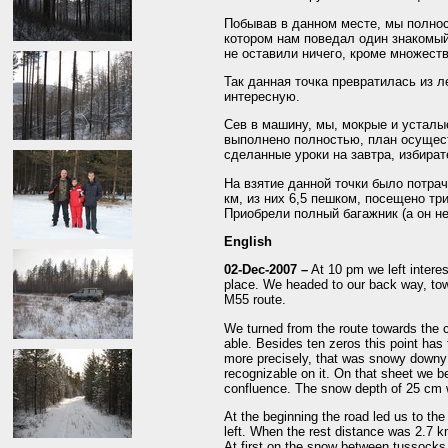
Побывав в данном месте, мы полнос
котором нам поведал один знакомый
не оставили ничего, кроме множеств
Так данная точка превратилась из л
интересную.
Сев в машину, мы, мокрые и усталы
выполнено полностью, план осущес
сделанные уроки на завтра, избира
На взятие данной точки было потрач
км, из них 6,5 пешком, посещено три
Приобрели полный багажник (а он н
English
02-Dec-2007 –
At 10 pm we left interes
place. We headed to our back way, tow
M55 route.
We turned from the route towards the 
able. Besides ten zeros this point has 
more precisely, that was snowy downy 
recognizable on it. On that sheet we b
confluence. The snow depth of 25 cm 
At the beginning the road led us to the
left. When the rest distance was 2.7 k
At first on the snow between tussocks 