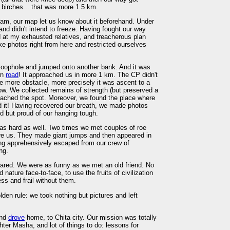
birches... that was more 1.5 km.
eam, our map let us know about it beforehand. Under
and didn't intend to freeze. Having fought our way
 at my exhausted relatives, and treacherous plan
 photos right from here and restricted ourselves
 loophole and jumped onto another bank. And it was
wn
road
! It approached us in more 1 km. The CP didn't
ne more obstacle, more precisely it was ascent to a
w. We collected remains of strength (but preserved a
 reached the spot. Moreover, we found the place where
d it! Having recovered our breath, we made photos
ed but proud of our hanging tough.
s hard as well. Two times we met couples of roe
re us. They made giant jumps and then appeared in
ing apprehensively escaped from our crew of
ng.
red. We were as funny as we met an old friend. No
 nature face-to-face, to use the fruits of civilization
ss and frail without them.
lden rule: we took nothing but pictures and left
and
drove
home, to Chita city. Our mission was totally
er Masha, and lot of things to do: lessons for