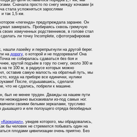
огами. Сначала просто по снегу между кочками (и
дача стала усложняться зарослями
и так 1,5 км.
 котором «легенда» предупреждала заранее. Он
думал замерзать. Пробираясь сквозь гремучую
а своих измученных родственников, в голове стал
 сделать ли точку Incomplete, сфотографировав
, нашли лазейку и перепрыгнули на другой берег.
ли на
дорогу
, о которой и не подозревали! Она
 Точка не собиралась сдаваться без боя и
чнее, крутой подъём в гору по снегу, около 300 м
 на те 100 м, в радиусе которых можно
ил, оставив самую малость на обратный путь, мы
то, когда на приборе все единички, нулики
 руками! После, отдышавшись, сделали
е, что не сдались, побрели к машине.
он, был не менее труден. Дважды на нашем пути
ули неожиданно выскакивали из-под самых ног.
маячили своими белыми зеркалами, трусливо
ло дышащего и еле ползущего отряда безобидных
й
«Крокодил»
, увидев которого, мы обрадовались,
 Как бы человек не стремился побывать один на
ваться плодами цивилизации очень приятно. Без