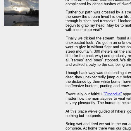
complicated by dense bushes of dwarf 
Further our path was crossed by a str
the snow the stream lived his own life 
through bushes and tussocks, I looked
begun to grab my head. May be to make
with incomplete visit?
Finally we tricked the stream, found a
unexpected luck. We got in an unkno
want to give in without fight and set o
steep mountain, 300 meters on the sno
little for the back way) and gradually
all “zeroes” and “ones” stopped. We di
and walked slowly to the car, being tir
Though back way was descending it wa
deer, they unexpectedly jump out befo
the distance by their white bums, hav
inoffensive hunters, punting and crawli
Eventually our faithful
“Crocodile”
appea
matter how the man aspires to visit wild
is very pleasantly. The human is helple
At this place we've guided of hikers' go
nothing but footprints.
Being wet and tired we sat in the car 
complete. At home there was our daught