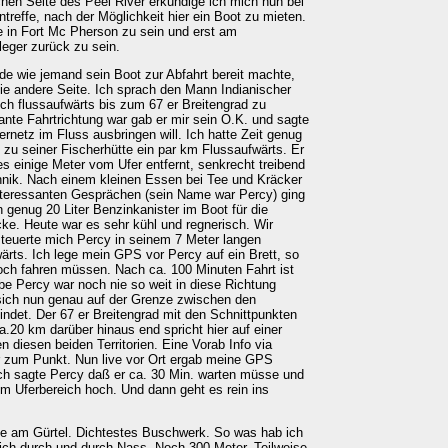
ichen Seite des Peel River erkundige ich mich nun bei
treffe, nach der Möglichkeit hier ein Boot zu mieten.
e in Fort Mc Pherson zu sein und erst am
eger zurück zu sein.
ade wie jemand sein Boot zur Abfahrt bereit machte,
die andere Seite. Ich sprach den Mann Indianischer
h flussaufwärts bis zum 67 er Breitengrad zu
ante Fahrtrichtung war gab er mir sein O.K. und sagte
ernetz im Fluss ausbringen will. Ich hatte Zeit genug
zu seiner Fischerhütte ein par km Flussaufwärts. Er
 es einige Meter vom Ufer entfernt, senkrecht treibend
hnik. Nach einem kleinen Essen bei Tee und Kräcker
interessanten Gesprächen (sein Name war Percy) ging
 genug 20 Liter Benzinkanister im Boot für die
e. Heute war es sehr kühl und regnerisch. Wir
teuerte mich Percy in seinem 7 Meter langen
rts. Ich lege mein GPS vor Percy auf ein Brett, so
och fahren müssen. Nach ca. 100 Minuten Fahrt ist
aube Percy war noch nie so weit in diese Richtung
 sich nun genau auf der Grenze zwischen den
indet. Der 67 er Breitengrad mit den Schnittpunkten
.20 km darüber hinaus end spricht hier auf einer
diesen beiden Territorien. Eine Vorab Info via
r zum Punkt. Nun live vor Ort ergab meine GPS
h sagte Percy daß er ca. 30 Min. warten müsse und
im Uferbereich hoch. Und dann geht es rein ins
se am Gürtel. Dichtestes Buschwerk. So was hab ich
n ich durch und durch Nass. Noch 300 Meter. Teilweise