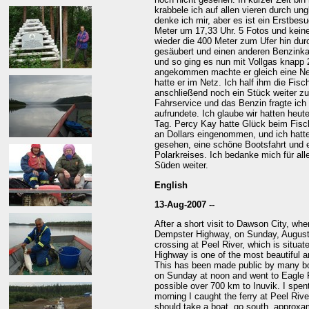
krabbele ich auf allen vieren durch ung
denke ich mir, aber es ist ein Erstbes
Meter um 17,33 Uhr. 5 Fotos und kein
wieder die 400 Meter zum Ufer hin du
gesäubert und einen anderen Benzink
und so ging es nun mit Vollgas knapp 
angekommen machte er gleich eine Ne
hatte er im Netz. Ich half ihm die Fis
anschließend noch ein Stück weiter 
Fahrservice und das Benzin fragte ich 
aufrundete. Ich glaube wir hatten heut
Tag. Percy Kay hatte Glück beim Fisc
an Dollars eingenommen, und ich hatte
gesehen, eine schöne Bootsfahrt und 
Polarkreises. Ich bedanke mich für al
Süden weiter.
English
13-Aug-2007 --
After a short visit to Dawson City, whe
Dempster Highway, on Sunday, August, 1
crossing at Peel River, which is situ
Highway is one of the most beautiful a
This has been made public by many boo
on Sunday at noon and went to Eagle P
possible over 700 km to Inuvik. I spen
morning I caught the ferry at Peel Rive
should take a boat, go south, approxame