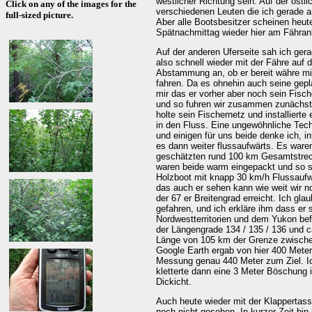
westlicher Richtung sein. Auf der östl
Click on any of the images for the
verschiedenen Leuten die ich gerade an
full-sized picture.
Aber alle Bootsbesitzer scheinen heut
Spätnachmittag wieder hier am Fähranl
Auf der anderen Uferseite sah ich ger
also schnell wieder mit der Fähre auf 
Abstammung an, ob er bereit währe mic
fahren. Da es ohnehin auch seine gepl
mir das er vorher aber noch sein Fisch
und so fuhren wir zusammen zunächst 
holte sein Fischernetz und installierte
in den Fluss. Eine ungewöhnliche Tec
und einigen für uns beide denke ich, 
es dann weiter flussaufwärts. Es waren
geschätzten rund 100 km Gesamtstreck
waren beide warm eingepackt und so s
Holzboot mit knapp 30 km/h Flussaufwä
das auch er sehen kann wie weit wir n
der 67 er Breitengrad erreicht. Ich gl
gefahren, und ich erkläre ihm dass er
Nordwestterritorien und dem Yukon bef
der Längengrade 134 / 135 / 136 und ca
Länge von 105 km der Grenze zwischen 
Google Earth ergab von hier 400 Mete
Messung genau 440 Meter zum Ziel. Ic
kletterte dann eine 3 Meter Böschung 
Dickicht.
Auch heute wieder mit der Klappertas
noch nicht gesehen. In kurzer Zeit bi