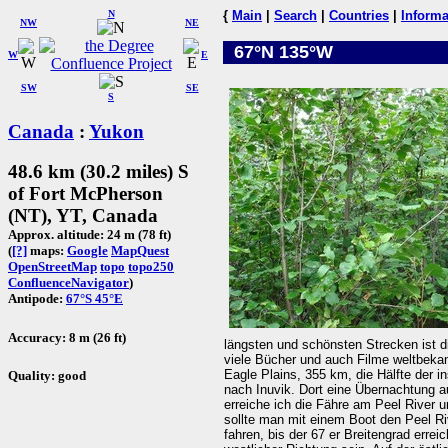
N
{
Main
|
Search
|
Countries
|
Informa
NW
NE
67°N 135°W
W
E
SW
SE
S
Canada
:
Yukon
48.6 km (30.2 miles) S
of Fort McPherson
(NT), YT, Canada
Approx. altitude: 24 m (78 ft)
(
[?]
maps:
Google
MapQuest
OpenStreetMap
topo
topo250
ConfluenceNavigator
)
Antipode:
67°S 45°E
Accuracy: 8 m (26 ft)
längsten und schönsten Strecken ist di
viele Bücher und auch Filme weltbeka
Eagle Plains, 355 km, die Hälfte der 
Quality: good
nach Inuvik. Dort eine Übernachtung 
erreiche ich die Fähre am Peel River
sollte man mit einem Boot den Peel Ri
fahren, bis der 67 er Breitengrad errei