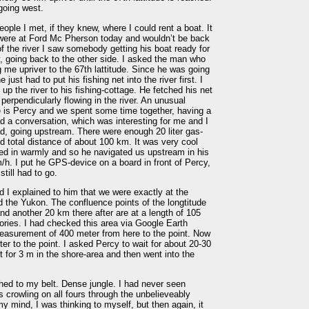
going west.
eople I met, if they knew, where I could rent a boat. It
were at Ford Mc Pherson today and wouldn’t be back
 of the river I saw somebody getting his boat ready for
y, going back to the other side. I asked the man who
g me upriver to the 67th lattitude. Since he was going
 just had to put his fishing net into the river first. I
up the river to his fishing-cottage. He fetched his net
 perpendicularly flowing in the river. An unusual
 is Percy and we spent some time together, having a
d a conversation, which was interesting for me and I
d, going upstream. There were enough 20 liter gas-
ed total distance of about 100 km. It was very cool
ed in warmly and so he navigated us upstream in his
h. I put he GPS-device on a board in front of Percy,
till had to go.
nd I explained to him that we were exactly at the
nd the Yukon. The confluence points of the longtitude
and another 20 km there after are at a length of 105
ories. I had checked this area via Google Earth
easurement of 400 meter from here to the point. Now
r to the point. I asked Percy to wait for about 20-30
or 3 m in the shore-area and then went into the
hed to my belt. Dense jungle. I had never seen
as crowling on all fours through the unbelieveably
my mind, I was thinking to myself, but then again, it