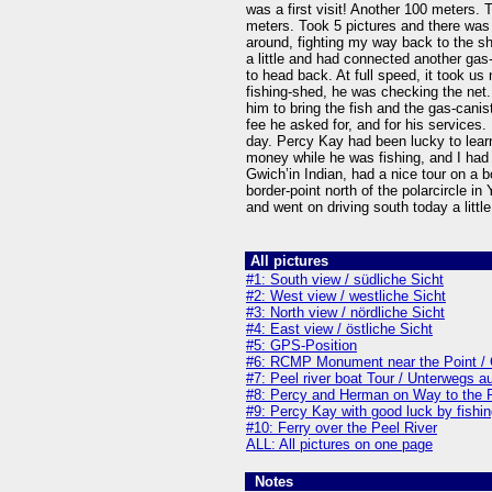
was a first visit! Another 100 meters. 
meters. Took 5 pictures and there was 
around, fighting my way back to the s
a little and had connected another gas
to head back. At full speed, it took us
fishing-shed, he was checking the net.
him to bring the fish and the gas-canis
fee he asked for, and for his services.
day. Percy Kay had been lucky to lear
money while he was fishing, and I had 
Gwich’in Indian, had a nice tour on a bo
border-point north of the polarcircle in
and went on driving south today a little
All pictures
#1: South view / südliche Sicht
#2: West view / westliche Sicht
#3: North view / nördliche Sicht
#4: East view / östliche Sicht
#5: GPS-Position
#6: RCMP Monument near the Point 
#7: Peel river boat Tour / Unterwegs a
#8: Percy and Herman on Way to the 
#9: Percy Kay with good luck by fishi
#10: Ferry over the Peel River
ALL: All pictures on one page
Notes