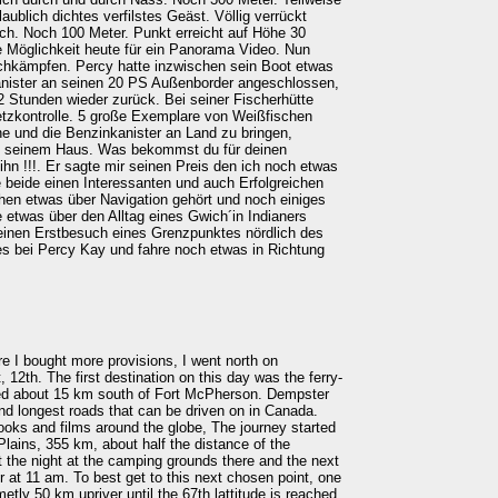
laublich dichtes verfilstes Geäst. Völlig verrückt
uch. Noch 100 Meter. Punkt erreicht auf Höhe 30
e Möglichkeit heute für ein Panorama Video. Nun
rchkämpfen. Percy hatte inzwischen sein Boot etwas
anister an seinen 20 PS Außenborder angeschlossen,
2 Stunden wieder zurück. Bei seiner Fischerhütte
tzkontrolle. 5 große Exemplare von Weißfischen
che und die Benzinkanister an Land zu bringen,
zu seinem Haus. Was bekommst du für deinen
ihn !!!. Er sagte mir seinen Preis den ich noch etwas
e beide einen Interessanten und auch Erfolgreichen
hen etwas über Navigation gehört und noch einiges
 etwas über den Alltag eines Gwich´in Indianers
einen Erstbesuch eines Grenzpunktes nördlich des
les bei Percy Kay und fahre noch etwas in Richtung
re I bought more provisions, I went north on
2th. The first destination on this day was the ferry-
ated about 15 km south of Fort McPherson. Dempster
nd longest roads that can be driven on in Canada.
ks and films around the globe, The journey started
lains, 355 km, about half the distance of the
t the night at the camping grounds there and the next
r at 11 am. To best get to this next chosen point, one
tly 50 km upriver until the 67th lattitude is reached.