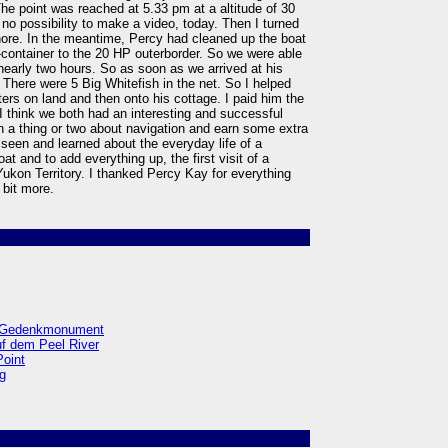
The point was reached at 5.33 pm at a altitude of 30
no possibility to make a video, today. Then I turned
hore. In the meantime, Percy had cleaned up the boat
-container to the 20 HP outerborder. So we were able
 nearly two hours. So as soon as we arrived at his
 There were 5 Big Whitefish in the net. So I helped
ters on land and then onto his cottage. I paid him the
 I think we both had an interesting and successful
n a thing or two about navigation and earn some extra
seen and learned about the everyday life of a
at and to add everything up, the first visit of a
 Yukon Territory. I thanked Percy Kay for everything
 bit more.
/ Gedenkmonument
uf dem Peel River
Point
ng