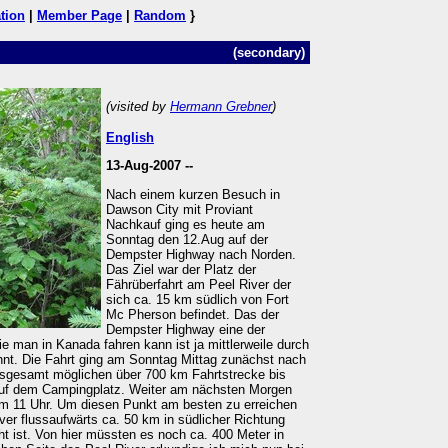
tion
|
Member Page
|
Random
}
(secondary)
(visited by
Hermann Grebner
)
English
13-Aug-2007 --
Nach einem kurzen Besuch in
Dawson City mit Proviant
Nachkauf ging es heute am
Sonntag den 12.Aug auf der
Dempster Highway nach Norden.
Das Ziel war der Platz der
Fährüberfahrt am Peel River der
sich ca. 15 km südlich von Fort
Mc Pherson befindet. Das der
Dempster Highway eine der
e man in Kanada fahren kann ist ja mittlerweile durch
nnt. Die Fahrt ging am Sonntag Mittag zunächst nach
insgesamt möglichen über 700 km Fahrtstrecke bis
auf dem Campingplatz. Weiter am nächsten Morgen
 um 11 Uhr. Um diesen Punkt am besten zu erreichen
ver flussaufwärts ca. 50 km in südlicher Richtung
cht ist. Von hier müssten es noch ca. 400 Meter in