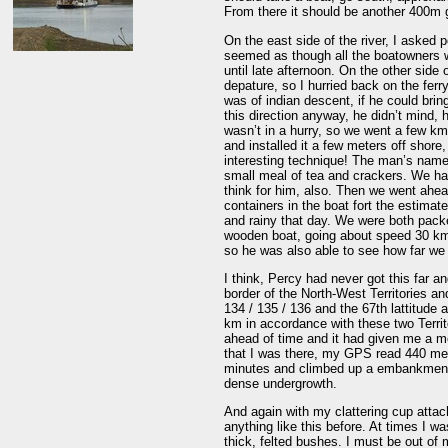
From there it should be another 400m 
On the east side of the river, I asked p
seemed as though all the boatowners 
until late afternoon. On the other side
depature, so I hurried back on the ferr
was of indian descent, if he could brin
this direction anyway, he didn’t mind, he
wasn’t in a hurry, so we went a few km 
and installed it a few meters off shore,
interesting technique! The man’s name
small meal of tea and crackers. We ha
think for him, also. Then we went ahea
containers in the boat fort the estimat
and rainy that day. We were both pack
wooden boat, going about speed 30 km/
so he was also able to see how far we s
I think, Percy had never got this far a
border of the North-West Territories a
134 / 135 / 136 and the 67th lattitude 
km in accordance with these two Territ
ahead of time and it had given me a m
that I was there, my GPS read 440 mete
minutes and climbed up a embankment f
dense undergrowth.
And again with my clattering cup attac
anything like this before. At times I w
thick, felted bushes. I must be out of 