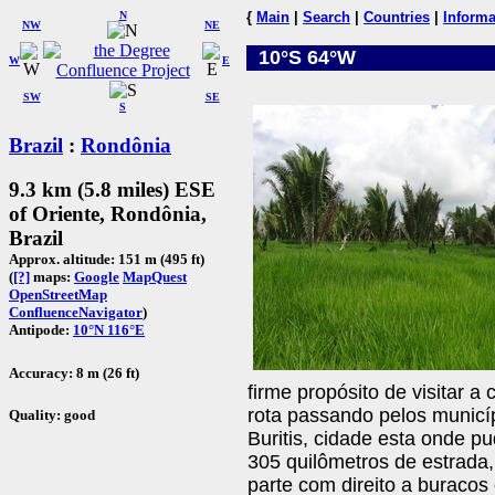
N
{
Main
|
Search
|
Countries
|
Informa
NW
NE
10°S 64°W
W
E
SW
SE
S
Brazil
:
Rondônia
9.3 km (5.8 miles) ESE
of Oriente, Rondônia,
Brazil
Approx. altitude: 151 m (495 ft)
(
[?]
maps:
Google
MapQuest
OpenStreetMap
ConfluenceNavigator
)
Antipode:
10°N 116°E
Accuracy: 8 m (26 ft)
firme propósito de visitar 
rota passando pelos municí
Quality: good
Buritis, cidade esta onde p
305 quilômetros de estrada
parte com direito a buracos