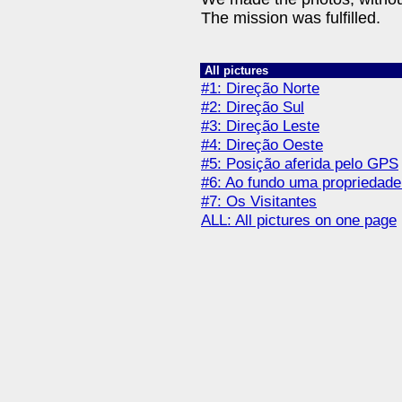
The mission was fulfilled.
All pictures
#1: Direção Norte
#2: Direção Sul
#3: Direção Leste
#4: Direção Oeste
#5: Posição aferida pelo GPS
#6: Ao fundo uma propriedade
#7: Os Visitantes
ALL: All pictures on one page