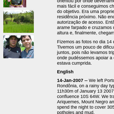
orientou por onde deveríamo
mais fácil e conseguimos c
do objetivo. Era uma propri
residência próximo. Não en
autorização de acesso. Ent
arame farpado e cruzamos 
altura e, finalmente, chega
Fizemos as fotos no dia 14 d
Tivemos um pouco de dificu
juntos, pois não levamos tr
onde pudéssemos apoiar a 
estava cumprida.
English
14-Jan-2007 --
We left Porto
Rondônia, on a rainy day typ
11h30m of January 13 2007, w
confluence 10S 64W. We trac
Ariquemes, Mount Negro and 
spend the night to cover 305 
potholes and mud.