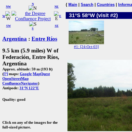
N
{
Main
|
Search
|
Countries
|
Informa
NW
NE
31°S 58°W (visit #2)
W
E
SW
SE
S
Argentina
:
Entre Ríos
#1: [24-Oct-03]
9.5 km (5.9 miles) W of
Federación, Entre Ríos,
Argentina
Approx. altitude: 59 m (193 ft)
(
[?]
maps:
Google
MapQuest
OpenStreetMap
ConfluenceNavigator
)
Antipode:
31°N 122°E
Quality: good
Click on any of the images for the
full-sized picture.