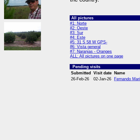
All pictures
#1: Norte
#2: Oeste
#3: Sur
#4: Este
#5: 31 S 58 W GPS-
#6: Vista general
#7: Naranjas - Oranges
ALL: All pictures on one page
Pending visits
Submitted
Visit date
Name
26-Feb-26
02-Jan-26
Fernando Mari