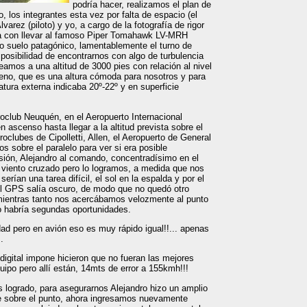
podría hacer, realizamos el plan de
, los integrantes esta vez por falta de espacio (el
varez (piloto) y yo, a cargo de la fotografía de rigor
ada con llevar al famoso Piper Tomahawk LV-MRH
o suelo patagónico, lamentablemente el turno de
 posibilidad de encontrarnos con algo de turbulencia
aneamos a una altitud de 3000 pies con relación al nivel
reno, que es una altura cómoda para nosotros y para
ratura externa indicaba 20º-22º y en superficie
eroclub Neuquén, en el Aeropuerto Internacional
n ascenso hasta llegar a la altitud prevista sobre el
oclubes de Cipolletti, Allen, el Aeropuerto de General
s sobre el paralelo para ver si era posible
sión, Alejandro al comando, concentradísimo en el
 viento cruzado pero lo logramos, a medida que nos
rían una tarea difícil, el sol en la espalda y por el
 el GPS salía oscuro, de modo que no quedó otro
mientras tanto nos acercábamos velozmente al punto
o habría segundas oportunidades.
ad pero en avión eso es muy rápido igual!!... apenas
.
 digital impone hicieron que no fueran las mejores
uipo pero allí están, 14mts de error a 155kmh!!!
 logrado, para asegurarnos Alejandro hizo un amplio
orte sobre el punto, ahora ingresamos nuevamente