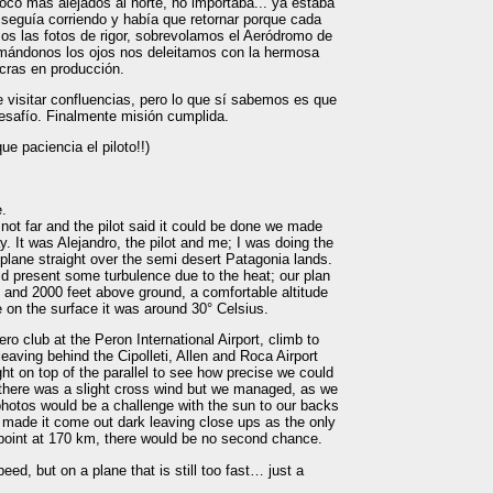
oco mas alejados al norte, no importaba... ya estaba
 seguía corriendo y había que retornar porque cada
s las fotos de rigor, sobrevolamos el Aeródromo de
uemándonos los ojos nos deleitamos con la hermosa
acras en producción.
 visitar confluencias, pero lo que sí sabemos es que
 desafío. Finalmente misión cumplida.
e paciencia el piloto!!)
.
not far and the pilot said it could be done we made
ay. It was Alejandro, the pilot and me; I was doing the
plane straight over the semi desert Patagonia lands.
uld present some turbulence due to the heat; our plan
l and 2000 feet above ground, a comfortable altitude
e on the surface it was around 30° Celsius.
o club at the Peron International Airport, climb to
leaving behind the Cipolleti, Allen and Roca Airport
ht on top of the parallel to see how precise we could
 there was a slight cross wind but we managed, as we
 photos would be a challenge with the sun to our backs
 made it come out dark leaving close ups as the only
point at 170 km, there would be no second chance.
eed, but on a plane that is still too fast… just a