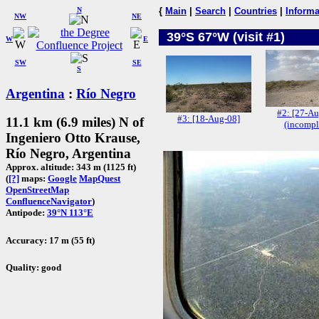
N
{
Main
|
Search
|
Countries
|
Informa
NW
NE
39°S 67°W (visit #1)
W
E
SW
SE
S
Argentina
:
Río Negro
#2: [27-Au
#3: [18-Aug-08]
11.1 km (6.9 miles) N of
(incompl
Ingeniero Otto Krause,
Río Negro, Argentina
Approx. altitude: 343 m (1125 ft)
(
[?]
maps:
Google
MapQuest
OpenStreetMap
ConfluenceNavigator
)
Antipode:
39°N 113°E
Accuracy: 17 m (55 ft)
Quality: good