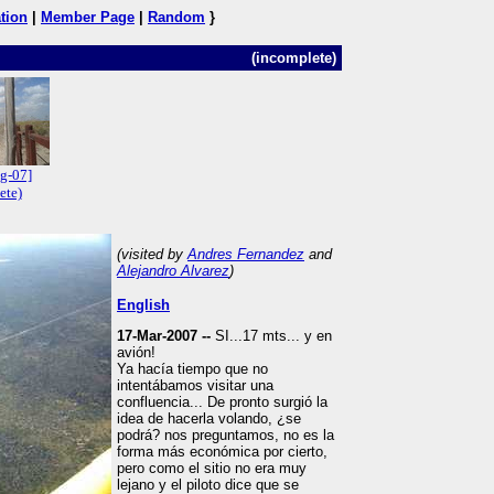
tion
|
Member Page
|
Random
}
(incomplete)
g-07]
ete)
(visited by
Andres Fernandez
and
Alejandro Alvarez
)
English
17-Mar-2007 --
SI...17 mts... y en
avión!
Ya hacía tiempo que no
intentábamos visitar una
confluencia... De pronto surgió la
idea de hacerla volando, ¿se
podrá? nos preguntamos, no es la
forma más económica por cierto,
pero como el sitio no era muy
lejano y el piloto dice que se