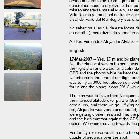
dentro del círculo de 100mts pero un p
concretado nuestro objetivo, el tiempo
minuto encarecía mas el vuelo, sacamo
Villa Regina y con el sol de frente q
vista del valle del Rio Negro y sus ch
No sabemos si es válida esta forma de
es cara!! :-), pero divertida y todo un
Andrés Fernández Alejandro Álvarez (qu
English
17-Mar-2007 --
Yes, 17 m and by plane
Not the cheapest way but since it was 
the flight plan and waited for a calm d
GPS and the photos while he kept the 
Unfortunately the time of our flight co
was to fly at 3000 feet above sea leve
for us and the plane; it was 20° C whil
The plan was to leave from Neuquen aer
the intended altitude over parallel 39S 
aero clubs, and there we go… flying rig
get, Alejandro was very concentrated,
were getting closer I realized that the
and the high contrast against the GPS
option. We where moving towards the 
For the fly over we would reduce the sp
couple of seconds over the spot.