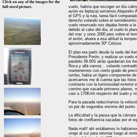
Click on any of the images for the
full-sized picture.
vuelo, habría que escoger un día calmo
avión es biplaza) seríamos Alejandro Ál
el GPS y la ruta, tarea fácil compar
derecho volando sobre el semidesértic
vuelo reservado nos dejaba frente a la
debido al calor del día, el vuelo lo pl
del mar, y unos 2000 pies sobre el ter
el avión, afuera a esa altitud la tempe
aproximadamente 30º Celsius.
El plan era partir desde la sede del A
Presidente Perón, y realizar un vuelo e
paralelo 39.00S atrás quedarían los Aer
Roca y allá vamos... volando centradito
mantenernos con cierto grado de preci
rumbo, había un ligero componente de
acercamos me di cuenta que las fotos se
contraste con la luminosidad exterior
camino que sacarle primeros planos, 
casi a 170Kmh respecto del suelo y n
Para la pasada reduciríamos la velocid
un par de segundos encima del punto..
La dificultad y la pausa que la cámara
fotos de confluencia sacadas por el eq
Nada mal!! ahí estábamos lo habíamos
viraje al sur para retornar luego al n