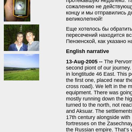
протекавшую недалеко. Та
сожалению не действующу
концу и мы отправились д
великолепной!
Еще хотелось бы обратитьс
пересечений находится все
Пензенской, как указано н
English narrative
13-Aug-2005 --
The Pervoma
second piont of our journey.
in longtitude 46 East. This p
the first one, placed near t
cross road). We left in the m
equipment. There was going
mostly running down the hig
turned to the north, not re
and Aksuar. The settlements
17th century alongside with
fortresses on the Zasechnaya
the Russian empire. That’s w