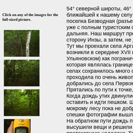
54° северной широты, 46°
ближайшей к нашему селу
Click on any of the images for the
full-sized picture.
поселка Безводная (разъе
уже с полным туристским
дальняя. Наш маршрут пр
сторону Инзы, а затем, не
Тут мы проехали села Арг
возникли в середине XVII
Ульяновском) как пограни
которая являлась границе
селах сохранилось много 
проходила по очень живо
добрались до села Первома
Прятались по пути к точке
Когда дождь утих двинули
оставить и идти пешком. 
мокрому лесу пока не доб
спешки фотографии вышли
На обратном пути дождь 
высушили вещи и решили п