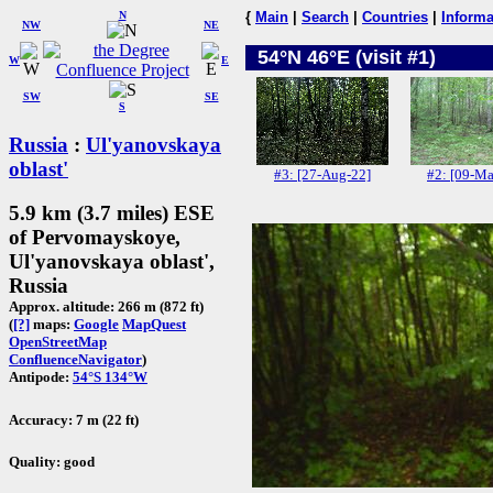
N
{
Main
|
Search
|
Countries
|
Informa
NW
NE
54°N 46°E (visit #1)
W
E
SW
SE
S
Russia
:
Ul'yanovskaya
oblast'
#3: [27-Aug-22]
#2: [09-Ma
5.9 km (3.7 miles) ESE
of Pervomayskoye,
Ul'yanovskaya oblast',
Russia
Approx. altitude: 266 m (872 ft)
(
[?]
maps:
Google
MapQuest
OpenStreetMap
ConfluenceNavigator
)
Antipode:
54°S 134°W
Accuracy: 7 m (22 ft)
Quality: good