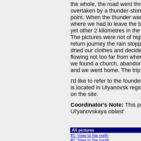
the whole, the road went th
overtaken by a thunder-stor
point. When the thunder wa
where we had to leave the 
yet other 2 kilometres in the
The pictures were not of hig
return journey the rain sto
dried our clothes and decide
flowing not too far from whe
we found a church, abandon
and we went home. The trip 
I'd like to refer to the founde
is located in Ulyanovsk reg
on the site.
Coordinator's Note:
This p
Ul'yanovskaya oblast'
All pictures
#1: View to the north
#2: View to the south