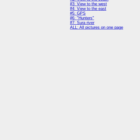
#3: View to the west
#4: View to the east
#5: GPS
#6: "Hunters"
#7: Sura river
ALL: All pictures on one page