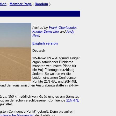
tion
|
Member Page
|
Random
}
(visited by
Frank Oberlaender
,
Frieder Dornseifer
and
Andy
Neal
)
English version
Deutsch
22-Jan-2005 --
Aufgrund einiger
organisatorischer Probleme
mussten wir unsere Pläne für
die Ḥajj-Feiertage kurzfristig
ändern. So wollten wir die
beiden einsamen Confluence-
Punkte 21N 48E und 20N 48E
und der vorislamischen Ausgrabungsstätte in al-Fāw
lā ca. 350 km südlich von Riyāḍ ging es am Samstag
Stopp an der schon erschlossenen Confluence
21N 47E
estaltet.
gsten Confluence-Punkt" getauft. Denn bis auf ein
mologische Messungen
der Erdöl- und