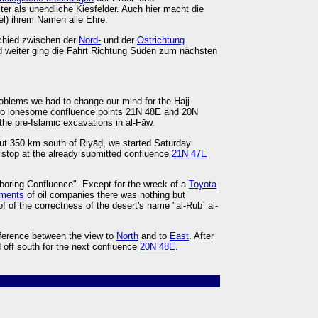
ter als unendliche Kiesfelder. Auch hier macht die
tel) ihrem Namen alle Ehre.
chied zwischen der
Nord-
und der
Ostrichtung
d weiter ging die Fahrt Richtung Süden zum nächsten
oblems we had to change our mind for the Ḥajj
two lonesome confluence points 21N 48E and 20N
the pre-Islamic excavations in al-Fāw.
ut 350 km south of Riyāḍ, we started Saturday
t stop at the already submitted confluence
21N 47E
boring Confluence". Except for the wreck of a
Toyota
ements
of oil companies there was nothing but
of of the correctness of the desert's name "al-Rub` al-
fference between the view to
North
and to
East
. After
 off south for the next confluence
20N 48E
.