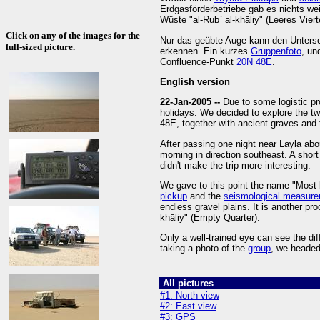
Erdgasförderbetriebe gab es nichts wei
Wüste "al-Rub` al-khāliy" (Leeres Vier
Click on any of the images for the
Nur das geübte Auge kann den Unters
full-sized picture.
erkennen. Ein kurzes
Gruppenfoto
, un
Confluence-Punkt
20N 48E
.
English version
22-Jan-2005 --
Due to some logistic pr
holidays. We decided to explore the 
48E, together with ancient graves and 
After passing one night near Laylā abo
morning in direction southeast. A shor
didn't make the trip more interesting.
We gave to this point the name "Most 
pickup
and the
seismological measur
endless gravel plains. It is another pro
khāliy" (Empty Quarter).
Only a well-trained eye can see the di
taking a photo of the
group
, we headed
All pictures
#1: North view
#2: East view
#3: GPS