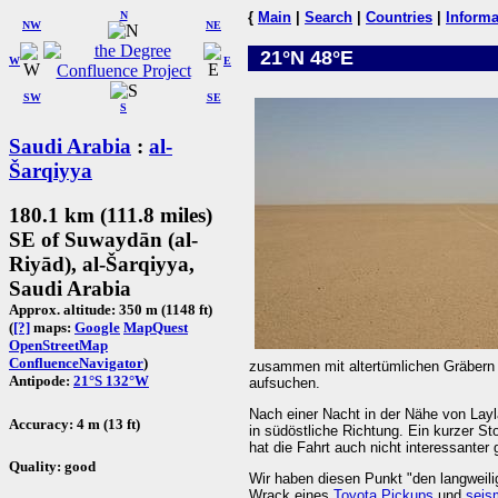
N
{
Main
|
Search
|
Countries
|
Informa
NW
NE
21°N 48°E
W
E
SW
SE
S
Saudi Arabia
:
al-
Šarqiyya
180.1 km (111.8 miles)
SE of Suwaydān (al-
Riyād), al-Šarqiyya,
Saudi Arabia
Approx. altitude: 350 m (1148 ft)
(
[?]
maps:
Google
MapQuest
OpenStreetMap
ConfluenceNavigator
)
zusammen mit altertümlichen Gräbern 
Antipode:
21°S 132°W
aufsuchen.
Nach einer Nacht in der Nähe von Lay
Accuracy: 4 m (13 ft)
in südöstliche Richtung. Ein kurzer 
hat die Fahrt auch nicht interessanter g
Quality: good
Wir haben diesen Punkt "den langweili
Wrack eines
Toyota Pickups
und
seis