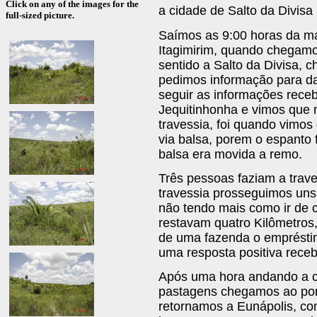
Click on any of the images for the
a cidade de Salto da Divisa
full-sized picture.
Saímos as 9:00 horas da m
Itagimirim, quando chegamo
sentido a Salto da Divisa, 
pedimos informação para da
seguir as informações rece
Jequitinhonha e vimos que 
travessia, foi quando vimos
via balsa, porem o espanto
balsa era movida a remo.
Três pessoas faziam a trav
travessia prosseguimos uns 
não tendo mais como ir de c
restavam quatro Kilômetros
de uma fazenda o empréstim
uma resposta positiva rece
Após uma hora andando a ca
pastagens chegamos ao pont
retornamos a Eunápolis, co