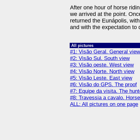
After one hour of horse ridi
we arrived at the point. Onc
returned the Eunápolis, wit
and with the expectation to 
All pictures
#1: Visão Geral. General view
#2: Visão Sul. South view
#3: Visão oeste. West view
#4: Visão Norte. North view
#5: Visão Leste. East view
#6: Visão do GPS. The proof
#7: Equipe da visita. The hun
#8: Travessia a cavalo. Horse
ALL: All pictures on one page