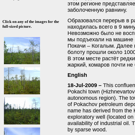
этом регионе представляе
заболоченную равнину.
Образовался перерыв в р
Click on any of the images for the
находилась всего в 9 мин
full-sized picture.
Невозможно было не воспо
мы подъехали на машине
Покачи – Когалым. Далее
болоту прошли около 1000
В этом месте растёт редки
жаркий, комаров почти не 
English
18-Jul-2009 –
This confluen
Pokachi town (Hizhnevartovs
autonomous region). The tow
of Pokachov petroleum depo
name has derived from the 
exploratory well (located o
availability of industrial oi
by sparse wood.