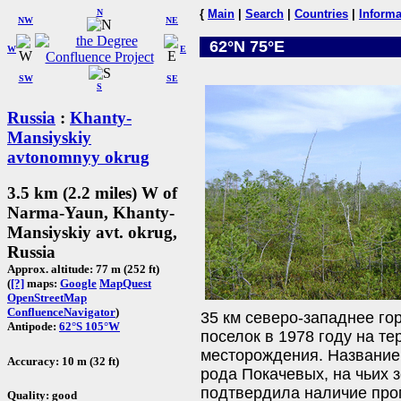
N
{
Main
|
Search
|
Countries
|
Informa
NW
NE
62°N 75°E
W
E
SW
SE
S
Russia
:
Khanty-
Mansiyskiy
avtonomnyy okrug
3.5 km (2.2 miles) W of
Narma-Yaun, Khanty-
Mansiyskiy avt. okrug,
Russia
Approx. altitude: 77 m (252 ft)
(
[?]
maps:
Google
MapQuest
OpenStreetMap
ConfluenceNavigator
)
35 км северо-западнее го
Antipode:
62°S 105°W
поселок в 1978 году на т
месторождения. Название
Accuracy: 10 m (32 ft)
рода Покачевых, на чьих 
подтвердила наличие про
Quality: good