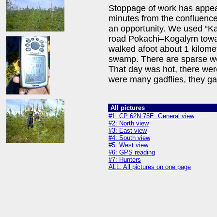
Stoppage of work has appear
minutes from the confluence 
an opportunity. We used “Ka
road Pokachi–Kogalym towar
walked afoot about 1 kilome
swamp. There are sparse w
That day was hot, there wer
were many gadflies, they gav
All pictures
#1: CP 62N 75E. General view
#2: North view
#3: East view
#4: South view
#5: West view
#6: GPS reading
#7: Hunters
ALL: All pictures on one page