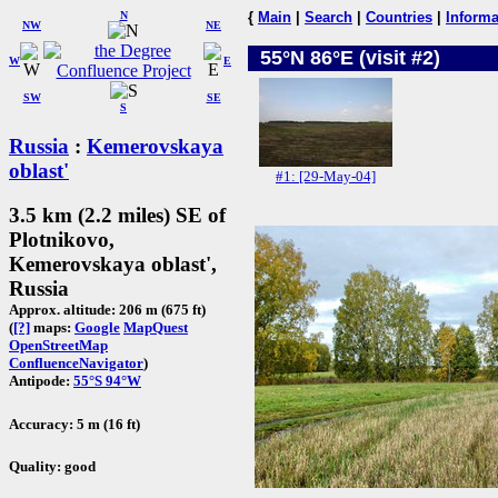
N
{
Main
|
Search
|
Countries
|
Informa
NW
NE
55°N 86°E (visit #2)
W
E
SW
SE
S
Russia
:
Kemerovskaya
oblast'
#1: [29-May-04]
3.5 km (2.2 miles) SE of
Plotnikovo,
Kemerovskaya oblast',
Russia
Approx. altitude: 206 m (675 ft)
(
[?]
maps:
Google
MapQuest
OpenStreetMap
ConfluenceNavigator
)
Antipode:
55°S 94°W
Accuracy: 5 m (16 ft)
Quality: good