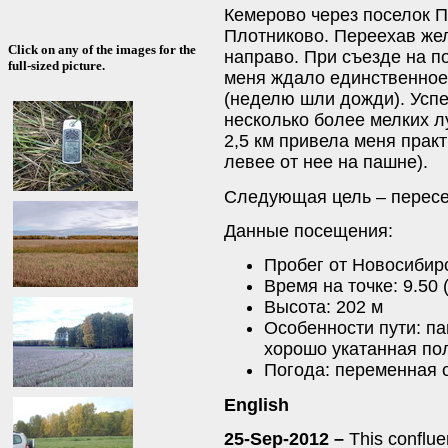
Кемерово через поселок 
Плотниково. Переехав же
Click on any of the images for the
направо. При съезде на п
full-sized picture.
меня ждало единственное 
(неделю шли дожди). Успе
несколько более мелких л
2,5 км привела меня практ
левее от нее на пашне).
Следующая цель – перес
Данные посещения:
Пробег от Новосибирс
Время на точке: 9.50 
Высота: 202 м
Особенности пути: п
хорошо укатанная по
Погода: переменная о
English
25-Sep-2012 –
This confluen