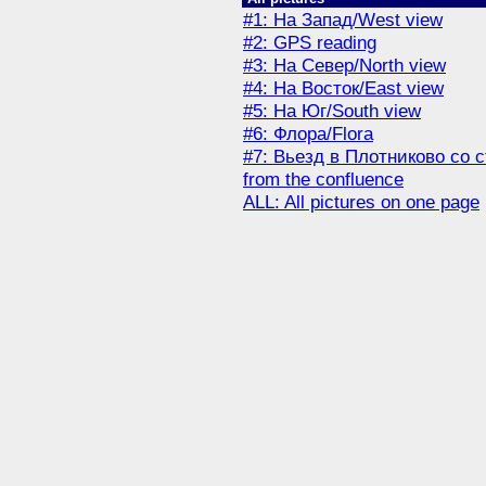
#1: На Запад/West view
#2: GPS reading
#3: На Север/North view
#4: На Восток/East view
#5: На Юг/South view
#6: Флора/Flora
#7: Вьезд в Плотниково со с
from the confluence
ALL: All pictures on one page