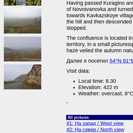
Having passed Kuragino and 
of Novoivanovka and turned 
towards Kavkazskoye village.
the hill and then descended 
stopped.
The confluence is located in
territory, in a small picture
haze veiled the autumn natu
Далее я посетил
54°N 91°
Visit data:
Local time: 8.30
Elevation: 422 m
Weather: overcast, 8°C
'
All pictures
#1: На запад / West view
#2: На север / North view