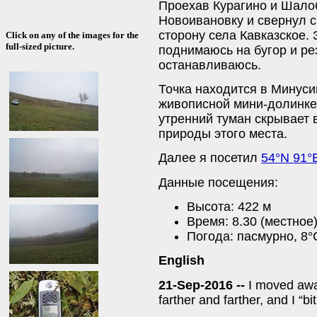
Проехав Курагино и Шало
Новоивановку и свернул с
сторону села Кавказское. 
Click on any of the images for the
full-sized picture.
поднимаюсь на бугор и рез
останавливаюсь.
Точка находится в Минуси
живописной мини-долинке 
утренний туман скрывает
природы этого места.
Далее я посетил
54°N 91°
Данные посещения:
Высота: 422 м
Время: 8.30 (местное
Погода: пасмурно, 8°
English
21-Sep-2016 --
I moved awa
farther and farther, and I “bit