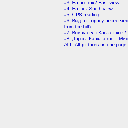
#3: На восток / East view
#4: На юг / South view
#5: GPS reading
#6: Вид в сторону пересечен
from the hill)
#7: Внизу село Кавказское / 
#8: Дорога Кавказское – Мин
ALL: All pictures on one page