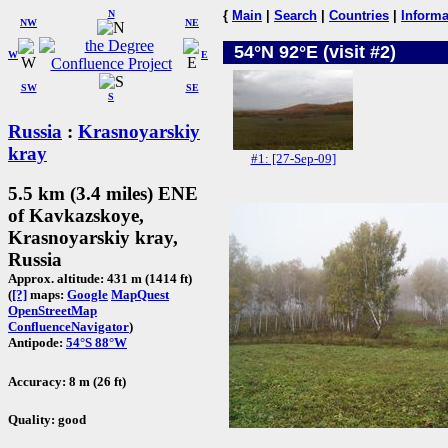
N
{
Main
|
Search
|
Countries
|
Informa
NW
NE
54°N 92°E (visit #2)
W
E
SW
SE
S
Russia
:
Krasnoyarskiy
kray
#1: [27-Sep-09]
5.5 km (3.4 miles) ENE
of Kavkazskoye,
Krasnoyarskiy kray,
Russia
Approx. altitude: 431 m (1414 ft)
(
[?]
maps:
Google
MapQuest
OpenStreetMap
ConfluenceNavigator
)
Antipode:
54°S 88°W
Accuracy: 8 m (26 ft)
Quality: good