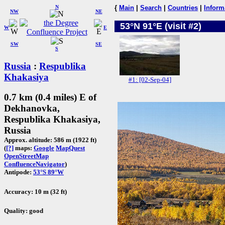
N
{
Main
|
Search
|
Countries
|
Inform
NW
NE
53°N 91°E (visit #2)
W
E
SW
SE
S
Russia
:
Respublika
Khakasiya
#1: [02-Sep-04]
0.7 km (0.4 miles) E of
Dekhanovka,
Respublika Khakasiya,
Russia
Approx. altitude: 586 m (1922 ft)
(
[?]
maps:
Google
MapQuest
OpenStreetMap
ConfluenceNavigator
)
Antipode:
53°S 89°W
Accuracy: 10 m (32 ft)
Quality: good