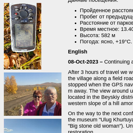
Данные посещения:
Пройденное расстоян
Пробег от предыдуще
Расстояние от парков
Время местное: 13.4
Высота: 582 м
Погода: ясно, +19°C.
English
08-Oct-2023 –
Continuing 
After 3 hours of travel we 
the village along a field r
stopped when the GPS navig
m away. The view around u
located in the Beyskiy distr
western slope of a hill amo
On the way to the next con
the museum "Ulug Khurtuya
"Big stone old woman"). Un
restoration.