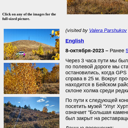
Click on any of the images for the
full-sized picture.
(visited by
Valera Parshukov
English
8-октября-2023 –
Ранее
Через 3 часа пути мы бы
по полевой дороге мы ста
остановились, когда GPS 
справа в 25 м. Вокруг п
находится в Бейском рай
склоне холма среди редки
По пути к следующей к
посетить музей "Улуг Хурт
означает "Большая камен
был закрыт на реставрац