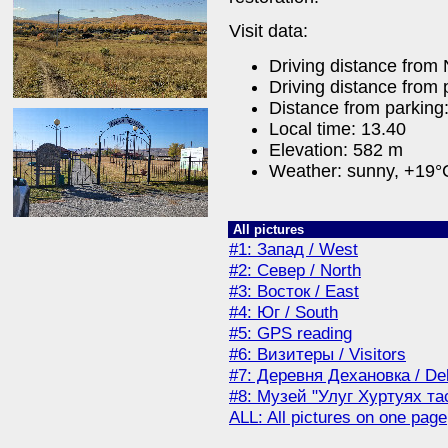
Visit data:
Driving distance from
Driving distance from
Distance from parking
Local time: 13.40
Elevation: 582 m
Weather: sunny, +19°
All pictures
#1: Запад / West
#2: Север / North
#3: Восток / East
#4: Юг / South
#5: GPS reading
#6: Визитеры / Visitors
#7: Деревня Дехановка / De
#8: Музей "Улуг Хуртуях тас
ALL: All pictures on one page