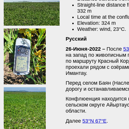
Straight-line distance 
332 m
Local time at the conf
Elevation: 324 m
Weather: wind, 23°C.
Русский
26-Июня-2022 –
После
53
на запад по живописным 
по маршруту Красный Кор
проехали рядом с озёрам
Имантау.
Перед селом Баян (Насле
дорогу и останавливаемся
Конфлюенция находится 
сельском округе Айыртау
области.
Далее
53°N 67°E
.