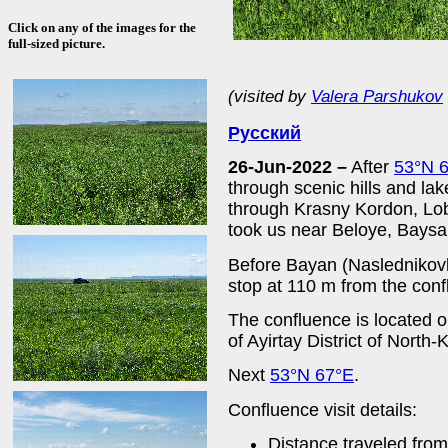
Click on any of the images for the
full-sized picture.
(visited by
Valera Parshukov
Русский
26-Jun-2022 –
After
53°N 
through scenic hills and la
through Krasny Kordon, Lo
took us near Beloye, Baysa
Before Bayan (Naslednikovk
stop at 110 m from the conf
The confluence is located o
of Ayirtay District of Nort
Next
53°N 67°E
.
Confluence visit details:
Distance traveled fro