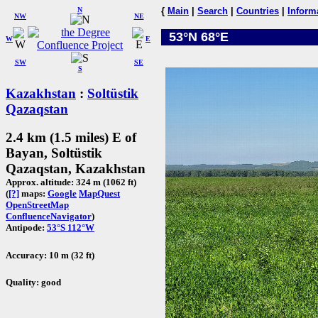
N
{
Main
|
Search
|
Countries
|
Inform
NW
NE
53°N 68°E
W
E
SW
SE
S
Kazakhstan
:
Soltüstik
Qazaqstan
2.4 km (1.5 miles) E of
Bayan, Soltüstik
Qazaqstan, Kazakhstan
Approx. altitude: 324 m (1062 ft)
(
[?]
maps:
Google
MapQuest
OpenStreetMap
ConfluenceNavigator
)
Antipode:
53°S 112°W
Accuracy: 10 m (32 ft)
Quality: good