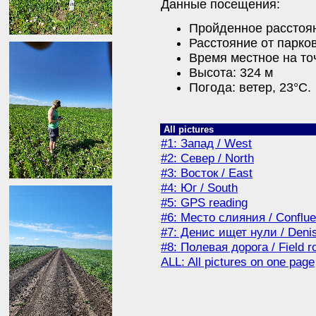
Данные посещения:
Пройденное расстоян
Расстояние от парков
Время местное на точ
Высота: 324 м
Погода: ветер, 23°C.
All pictures
#1: Запад / West
#2: Север / North
#3: Восток / East
#4: Юг / South
#5: GPS reading
#6: Место слияния / Conflue
#7: Денис ищет нули / Deni
#8: Полевая дорога / Field r
ALL: All pictures on one page