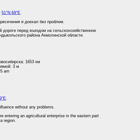
т
51°N 69°E
.
ресечения я доехал без проблем.
 дороге перед въездом на сельскохозяйственное
индыкольского района Акмолинской области.
овосибирска: 1653 км
рямой: 3 м
45 am
9°E
.
onfluence without any problems.
e entering an agricultural enterprise in the eastern part
la region.