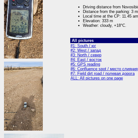
Driving distance from Novosib
Distance from the parking: 3 m
Local time at the CP: 11.45 a
Elevation: 333 m
Weather: cloudy, +18°C.
All pictures
#1: South / юг
#2: West / запад
#3: North / север
#4: East / восток
#5: GPS reading
#6: Confluence spot / место слияния
#7: Field dirt road / полевая дорога
ALL: All pictures on one page