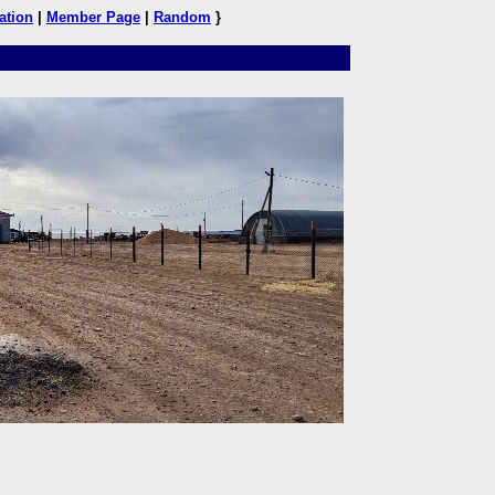
ation
|
Member Page
|
Random
}