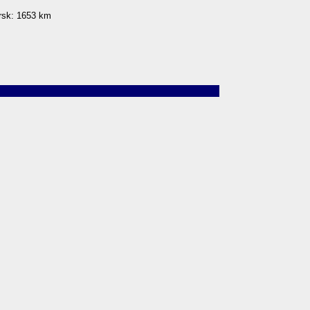
irsk: 1653 km
m