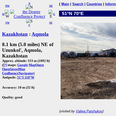
N
{
Main
|
Search
|
Countries
|
Inform
NW
NE
51°N 70°E
W
E
SW
SE
S
Kazakhstan
:
Aqmola
8.1 km (5.0 miles) NE of
Uzunkol', Aqmola,
Kazakhstan
Approx. altitude: 333 m (1092 ft)
(
[?]
maps:
Google
MapQuest
OpenStreetMap
ConfluenceNavigator
)
Antipode:
51°S 110°W
Accuracy: 10 m (32 ft)
Quality: good
(visited by
Valera Parshukov
)