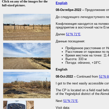
Click on any of the images for the
English
full-sized picture.
08-Октября-2022 –
Продолжение о
До следующего легкодоступного пе
Конфлюенция находится на полевой
предприятие в восточной части Ег
Далее
51°N 71°E
.
Данные посещения:
Пройденное расстояние от Н
Расстояние от парковки по п
Время местное на точке: 11.
Высота: 333 м
Погода: облачно, +18°C.
English
08-Oct-2022 –
Continued from
51°N 6
I got to the next easily accessible c
The CP is located on a field road befor
of the Yegindykol district of the Akmo
Next
51°N 71°E
.
Visit data: