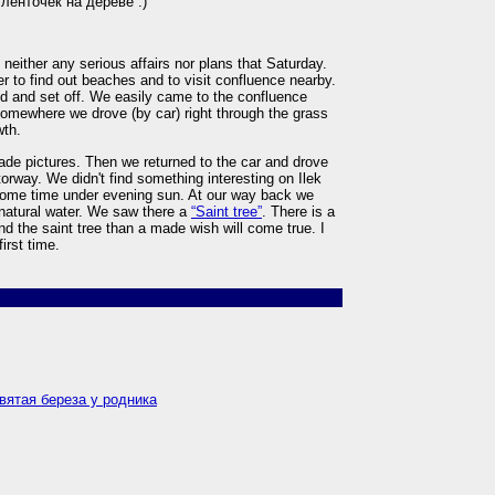
ленточек на дереве :)
d neither any serious affairs nor plans that Saturday.
ver to find out beaches and to visit confluence nearby.
 and set off. We easily came to the confluence
 somewhere we drove (by car) right through the grass
wth.
de pictures. Then we returned to the car and drove
orway. We didn't find something interesting on Ilek
 some time under evening sun. At our way back we
 natural water. We saw there a
“Saint tree”
. There is a
ound the saint tree than a made wish will come true. I
irst time.
 Святая береза у родника