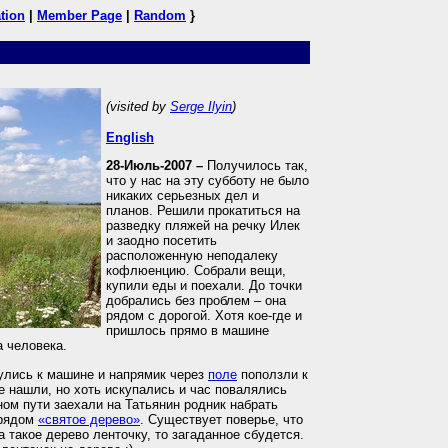
tion
|
Member Page
|
Random
}
(visited by
Serge Ilyin
)
English
28-Июль-2007 –
Получилось так,
что у нас на эту субботу не было
никаких серьезных дел и
планов. Решили прокатиться на
разведку пляжей на речку Илек
и заодно посетить
расположенную неподалеку
кофлюенцию. Собрали вещи,
купили еды и поехали. До точки
добрались без проблем – она
рядом с дорогой. Хотя кое-где и
пришлось прямо в машине
а человека.
улись к машине и напрямик через
поле
поползли к
е нашли, но хоть искупались и час повалялись
ом пути заехали на Татьянин родник набрать
 рядом
«святое дерево»
. Существует поверье, что
а такое дерево ленточку, то загаданное сбудется.