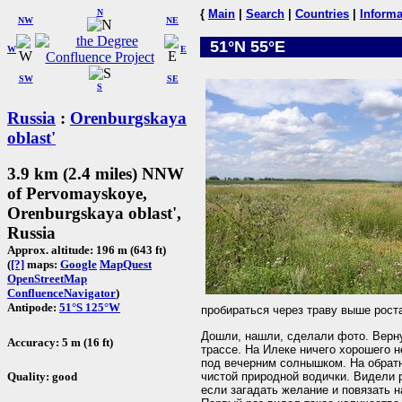
N
{
Main
|
Search
|
Countries
|
Informa
NW
NE
51°N 55°E
W
E
SW
SE
S
Russia
:
Orenburgskaya
oblast'
3.9 km (2.4 miles) NNW
of Pervomayskoye,
Orenburgskaya oblast',
Russia
Approx. altitude: 196 m (643 ft)
(
[?]
maps:
Google
MapQuest
OpenStreetMap
ConfluenceNavigator
)
Antipode:
51°S 125°W
пробираться через траву выше рост
Дошли, нашли, сделали фото. Верн
Accuracy: 5 m (16 ft)
трассе. На Илеке ничего хорошего н
под вечерним солнышком. На обратн
чистой природной водички. Видели
Quality: good
если загадать желание и повязать н