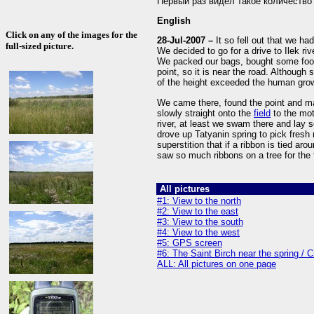
Первый раз видел такое количество 
English
Click on any of the images for the
28-Jul-2007 –
It so fell out that we ha
full-sized picture.
We decided to go for a drive to Ilek ri
We packed our bags, bought some food
point, so it is near the road. Although
of the height exceeded the human gro
We came there, found the point and ma
slowly straight onto the
field
to the mot
river, at least we swam there and lay
drove up Tatyanin spring to pick fresh
superstition that if a ribbon is tied ar
saw so much ribbons on a tree for the f
All pictures
#1: View to the north
#2: View to the east
#3: View to the south
#4: View to the west
#5: GPS screen
#6: The Saint Birch near the spring /
ALL: All pictures on one page