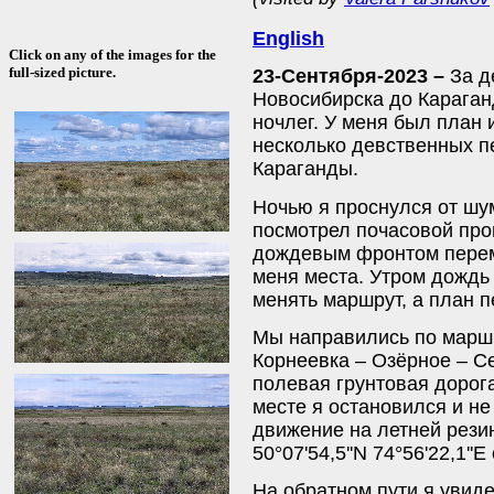
English
Click on any of the images for the
full-sized picture.
23-Сентября-2023 –
За д
Новосибирска до Караган
ночлег. У меня был план 
несколько девственных п
Караганды.
Ночью я проснулся от шу
посмотрел почасовой про
дождевым фронтом перем
меня места. Утром дождь
менять маршрут, а план п
Мы направились по маршр
Корнеевка – Озёрное – С
полевая грунтовая дорог
месте я остановился и не
движение на летней резин
50°07'54,5''N 74°56'22,1'
На обратном пути я увид