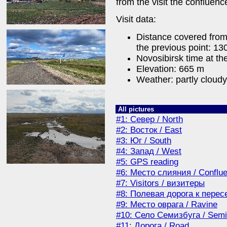
from the visit the confluen
Visit data:
Distance covered from
the previous point: 13
Novosibirsk time at th
Elevation: 665 m
Weather: partly cloudy
All pictures
#1: Север / North
#2: Восток / East
#3: Юг / South
#4: Запад / West
#5: GPS reading
#6: Место слияния / Conflu
#7: Visitors / визитеры
#8: Полевая дорога к пересе
#9: Место оврага / Ravine
#10: Село Семизбуга / Semi
#11: Дорога / Road