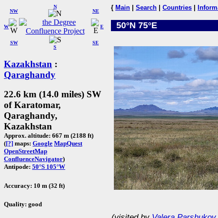
N
{
Main
|
Search
|
Countries
|
Inform
NW
NE
50°N 75°E
W
E
SW
SE
S
Kazakhstan
:
Qaraghandy
22.6 km (14.0 miles) SW
of Karatomar,
Qaraghandy,
Kazakhstan
Approx. altitude: 667 m (2188 ft)
(
[?]
maps:
Google
MapQuest
OpenStreetMap
ConfluenceNavigator
)
Antipode:
50°S 105°W
Accuracy: 10 m (32 ft)
Quality: good
(visited by
Valera Parshukov