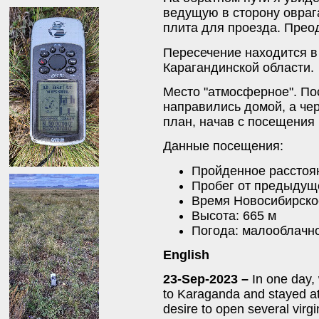
ведущую в сторону овраг
плита для проезда. Прео
Пересечение находится в
Карагандинской области.
Место "атмосферное". По
направились домой, а че
план, начав с посещения
Данные посещения:
Пройденное расстоян
Пробег от предыдуще
Время Новосибирское
Высота: 665 м
Погода: малооблачно,
English
23-Sep-2023 –
In one day,
to Karaganda and stayed at 
desire to open several virgi