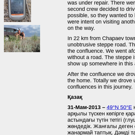
was under repair. There we
second crew decided to drive
possible, so they wanted t
were intent on visiting anot
on the way.
In 22 km from Chapaev town
unobtrusive steppe road. Th
the confluence. We went afo
without a road. The steppe i
show up somewhere in this 
After the confluence we drov
the home. Totally we drove 
confluences in this journey.
Қазақ
31-Мам-2013 –
49°N 50°E
н
арқылы түскен көпірге қар
астындағы түтін тетігі (г
жөндедік. Жанғалы деген 
жанармай таптық. Дәмді 