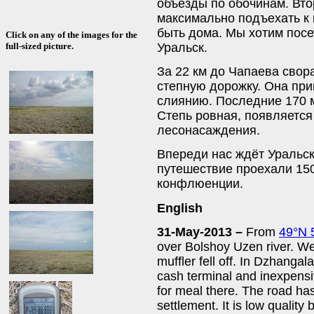
объезды по обочинам. Вто
максимально подъехать к 
быть дома. Мы хотим посет
Click on any of the images for the
Уральск.
full-sized picture.
За 22 км до Чапаева свор
степную дорожку. Она при
слиянию. Последние 170 м
Степь ровная, появляется
лесонасаждения.
Впереди нас ждёт Уральск
путешествие проехали 150
конфлюенции.
English
31-May-2013 –
From
49°N 
over Bolshoy Uzen river. We
muffler fell off. In Dzhanga
cash terminal and inexpensi
for meal there. The road has
settlement. It is low quality