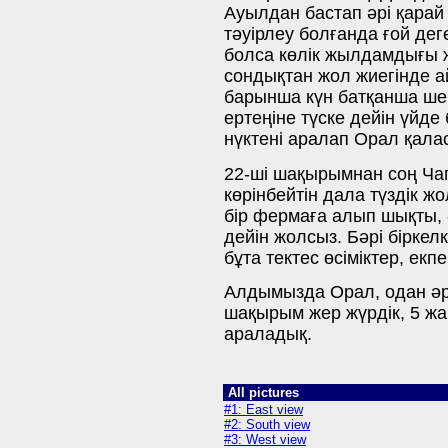
Ауылдан бастап әрі қарай
тәуірлеу болғанда ғой дег
болса көлік жылдамдығы 
сондықтан жол жиегінде ай
барынша күн батқанша шек
ертеңіне түске дейін үйде 
нүктені аралап Орал қала
22-ші шақырымнан соң Ча
көрінбейтін дала түздік ж
бір фермаға алып шықты, 
дейін жолсыз. Бәрі біркел
бұта тектес өсіміктер, екп
Алдымызда Орал, одан әрі
шақырым жер жүрдік, 5 ж
араладық.
All pictures
#1: East view
#2: South view
#3: West view