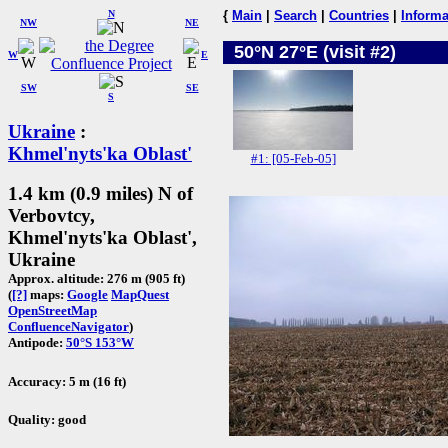
N
{
Main
|
Search
|
Countries
|
Informa
NW
NE
50°N 27°E (visit #2)
W
E
SW
SE
S
Ukraine
:
Khmel'nyts'ka Oblast'
#1: [05-Feb-05]
1.4 km (0.9 miles) N of
Verbovtcy,
Khmel'nyts'ka Oblast',
Ukraine
Approx. altitude: 276 m (905 ft)
(
[?]
maps:
Google
MapQuest
OpenStreetMap
ConfluenceNavigator
)
Antipode:
50°S 153°W
Accuracy: 5 m (16 ft)
Quality: good