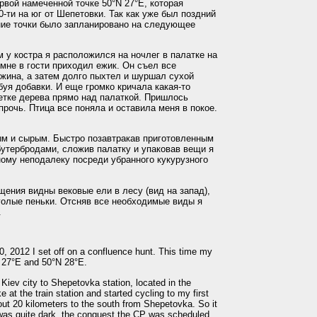
рвой намеченной точке 50°N 27°E, которая
-ти на юг от Шепетовки. Так как уже был поздний
ние точки было запланировано на следующее
 у костра я расположился на ночлег в палатке на
мне в гости приходил ежик. Он съел все
ужина, а затем долго пыхтел и шуршал сухой
буя добавки. И еще громко кричала какая-то
етке дерева прямо над палаткой. Пришлось
прочь. Птица все поняла и оставила меня в покое.
м и сырым. Быстро позавтракав приготовленным
бутербродами, сложив палатку и упаковав вещи я
ому неподалеку посреди убранного кукурузного
ния видны вековые ели в лесу (вид на запад),
 голые пеньки. Отсняв все необходимые виды я
.
, 2012 I set off on a confluence hunt. This time my
N 27°E and 50°N 28°E.
m Kiev city to Shepetovka station, located in the
 at the train station and started cycling to my first
out 20 kilometers to the south from Shepetovka. So it
t was quite dark, the conquest the CP was scheduled