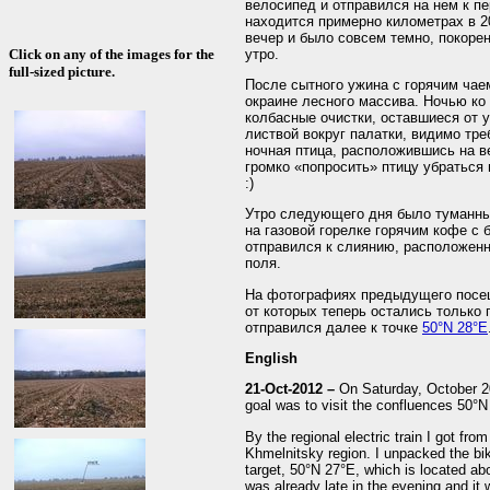
велосипед и отправился на нем к пе
находится примерно километрах в 20
вечер и было совсем темно, покоре
утро.
Click on any of the images for the
full-sized picture.
После сытного ужина с горячим чаем
окраине лесного массива. Ночью ко 
колбасные очистки, оставшиеся от 
листвой вокруг палатки, видимо тре
ночная птица, расположившись на в
громко «попросить» птицу убраться 
:)
Утро следующего дня было туманны
на газовой горелке горячим кофе с 
отправился к слиянию, расположенн
поля.
На фотографиях предыдущего посеще
от которых теперь остались только
отправился далее к точке
50°N 28°E
English
21-Oct-2012 –
On Saturday, October 20
goal was to visit the confluences 50°
By the regional electric train I got fro
Khmelnitsky region. I unpacked the bike
target, 50°N 27°E, which is located ab
was already late in the evening and i