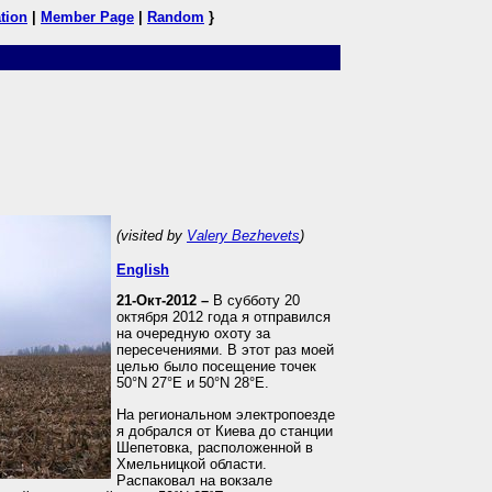
tion
|
Member Page
|
Random
}
(visited by
Valery Bezhevets
)
English
21-Окт-2012 –
В субботу 20
октября 2012 года я отправился
на очередную охоту за
пересечениями. В этот раз моей
целью было посещение точек
50°N 27°E и 50°N 28°E.
На региональном электропоезде
я добрался от Киева до станции
Шепетовка, расположенной в
Хмельницкой области.
Распаковал на вокзале