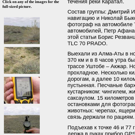
течения реки Каратал.
Click on any of the images for the
full-sized picture.
Состав группы: Дмитрий И
навигацию и Николай Быко
фотограф на автомобиле 
автомобилей, Петр Афанас
этой статьи Борис Резван
TLC 70 PRADO.
Выехали из Алма-Аты в но
370 км и в 8 часов утра бы
трассе Уштобе – Акжар. Н
прохладное. Несколько к
дорогам, а далее 10 кило
пустынная. Песчаные бар
кустарником: чингилем, ж
саксаулом. 15 километров
остановками для фотогра
животных: черепах, ящер
связь держали по рациям.
Подъехав к точке 46 и 77 
держа в руках прибор GP