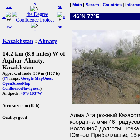
N
{
Main
|
Search
|
Countries
|
Informa
NW
NE
46°N 77°E
W
E
SW
SE
S
Kazakhstan
:
Almaty
14.2 km (8.8 miles) W of
Aqzhar, Almaty,
Kazakhstan
Approx. altitude: 359 m (1177 ft)
(
[?]
maps:
Google
MapQuest
OpenStreetMap
ConfluenceNavigator
)
Antipode:
46°S 103°W
Accuracy: 6 m (19 ft)
Алма-Ата (южный Казахста
Quality: good
координатами 46 градусо
Восточной Долготы. Точка
Южном Прибалхашье, 15 к