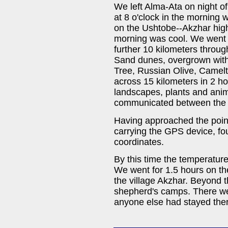
We left Alma-Ata on night of
at 8 o'clock in the morning 
on the Ushtobe--Akzhar highw
morning was cool. We went a
further 10 kilometers throu
Sand dunes, overgrown with
Tree, Russian Olive, Camel
across 15 kilometers in 2 ho
landscapes, plants and anima
communicated between the c
Having approached the point
carrying the GPS device, fou
coordinates.
By this time the temperature
We went for 1.5 hours on the
the village Akzhar. Beyond
shepherd's camps. There wer
anyone else had stayed the