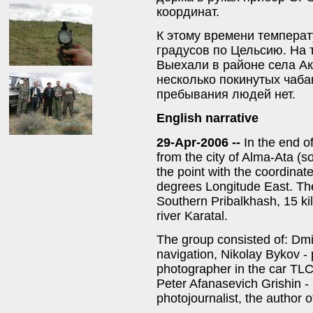
координат.
К этому времени температ
градусов по Цельсию. На 
Выехали в районе села Ак
несколько покинутых чаба
пребывания людей нет.
English narrative
29-Apr-2006 --
In the end o
from the city of Alma-Ata (
the point with the coordina
degrees Longitude East. The 
Southern Pribalkhash, 15 kil
river Karatal.
The group consisted of: Dmit
navigation, Nikolay Bykov - 
photographer in the car TLC 
Peter Afanasevich Grishin - 
photojournalist, the author 