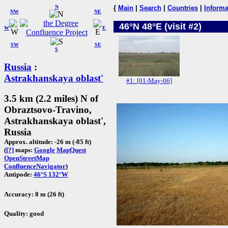
N
{
Main
|
Search
|
Countries
|
Informa
NW
NE
46°N 48°E (visit #2)
W
E
SW
SE
S
Russia
:
Astrakhanskaya oblast'
#1: [01-May-06]
3.5 km (2.2 miles) N of
Obraztsovo-Travino,
Astrakhanskaya oblast',
Russia
Approx. altitude: -26 m (-85 ft)
(
[?]
maps:
Google
MapQuest
OpenStreetMap
ConfluenceNavigator
)
Antipode:
46°S 132°W
Accuracy: 8 m (26 ft)
Quality: good