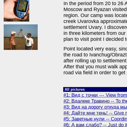
In the period from 20 to 26 
Moscow and Ryazan visited t
region. Our camp was located
creek Uvarovka approximatel
settlement Uvary. I discover
in three kilometers from our
plan to visit point I decided
Point located very easy, si
the road to Ivanchug/Obraz
after rolling up to settleme
After that you must walk ap
road via field in order to get
All pictures
#1: Вид с точки --- View from
#2: Вдалеке Травино -- To the
#3: Вид на дорогу откуда мы 
#4: Дайте мне тень! -- Give
#5: Заветные нули -- Coordi
#6: А вам слабо? -- Just do it