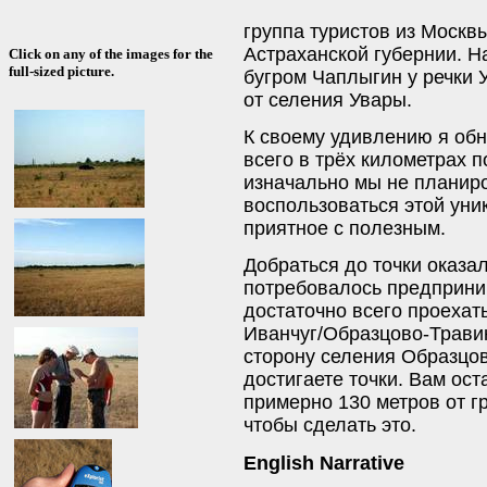
группа туристов из Москв
Астраханской губернии. Н
Click on any of the images for the
full-sized picture.
бугром Чаплыгин у речки 
от селения Увары.
К своему удивлению я обн
всего в трёх километрах п
изначально мы не планир
воспользоваться этой уни
приятное с полезным.
Добраться до точки оказал
потребовалось предпринима
достаточно всего проехать
Иванчуг/Образцово-Травин
сторону селения Образцо
достигаете точки. Вам ос
примерно 130 метров от г
чтобы сделать это.
English Narrative