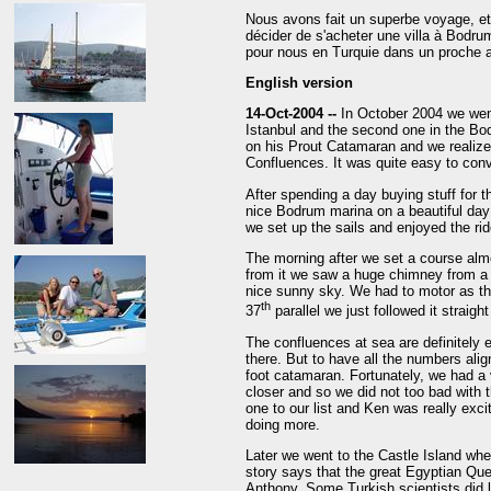
Nous avons fait un superbe voyage, 
décider de s'acheter une villa à Bodru
pour nous en Turquie dans un proche a
English version
14-Oct-2004 --
In October 2004 we wen
Istanbul and the second one in the Bo
on his Prout Catamaran and we realized
Confluences. It was quite easy to conv
After spending a day buying stuff for t
nice Bodrum marina on a beautiful day 
we set up the sails and enjoyed the rid
The morning after we set a course alm
from it we saw a huge chimney from a 
nice sunny sky. We had to motor as th
th
37
parallel we just followed it straight
The confluences at sea are definitely e
there. But to have all the numbers alig
foot catamaran. Fortunately, we had a 
closer and so we did not too bad with 
one to our list and Ken was really exci
doing more.
Later we went to the Castle Island wh
story says that the great Egyptian Que
Anthony. Some Turkish scientists did l