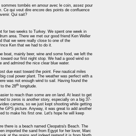
et sommes tombés en amour avec le coin, assez pour
m. Ce qui veut dire encore des points de confluence
venir. Qui sait?
t for two weeks to Turkey. We spent one week in
drum area. There we met our good friend Ken Weller
 that we were really close to one of the
ince Ken that we had to do it.
he boat, mainly beer, wine and some food, we left the
toward our first night stop. We had a good wind so
e and admired the nice clear blue water.
ost due east toward the point. Few nautical miles
big coal power plant. The weather was perfect with a
ere was not enough wind to sail. Having found the
th
 to the 28
longitude.
asier to reach than some are on land. At least to get
ned to zeros is another story, especially on a big 37-
video camera, so we just kept shooting while getting
the GPS picture. Anyway, it was great to add another
ted to make his first one. Let's hope he will keep
ere there is a beach named Cleopatra's Beach. The
en imported the sand from Egypt for her lover, Marc
ook at the grains and indeed pretend it is from North