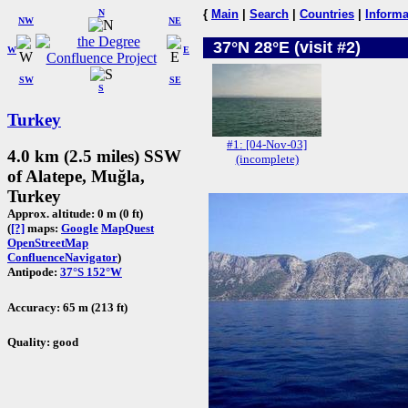
N
{
Main
|
Search
|
Countries
|
Informa
NW
NE
37°N 28°E (visit #2)
W
E
SW
SE
S
Turkey
#1: [04-Nov-03]
4.0 km (2.5 miles) SSW
(incomplete)
of Alatepe, Muğla,
Turkey
Approx. altitude: 0 m (0 ft)
(
[?]
maps:
Google
MapQuest
OpenStreetMap
ConfluenceNavigator
)
Antipode:
37°S 152°W
Accuracy: 65 m (213 ft)
Quality: good