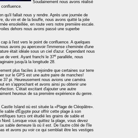
Soudainement nous avons réalisé
e confluence.
n qu'il fallait nous y rendre. Après une journée de
re, du vin et de la bouffe, nous avons quitté la jolie
née ensoleillée, en route vers notre première escale.
 voiles dehors nous avons passé une superbe
ap à l'est vers le point de confluence. A quelques
n nous avons pu apercevoir l'immense cheminée d'une
ture était idéale sous un ciel d'azur. Cependant nous
e
e de vent. Ayant franchi le 37
parallèle, nous
aginaire jusqu'à la longitude 28.
vement plus faciles à rejoindre que certaines sur terre
igner sur le GPS est une autre paire de manches!
de 37 pi. Heureusement nous avions une caméra
ut en s'approchant et avons ainsi pu obtenir une
ection. C'était excitant d'ajouter une autre
vraiment heureux de sa première expérience du genre.
astle Island où est située la «Plage de Cléopâtre».
é le sable d'Égypte pour offrir cette plage à son
tifiques turcs ont étudié les grains de sable et
 du Nord. Lorsque vous quittez la plage, vous devez
x sable demeure là où il est. De l'autre côté de l'île
 et avons pu voir ce qui semblait être les vestiges