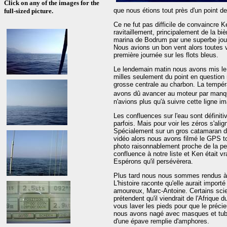
Click on any of the images for the
que nous étions tout près d'un point d
full-sized picture.
Ce ne fut pas difficile de convaincre Ke
ravitaillement, principalement de la biè
marina de Bodrum par une superbe jour
Nous avions un bon vent alors toutes
première journée sur les flots bleus.
Le lendemain matin nous avons mis le c
milles seulement du point en questio
grosse centrale au charbon. La tempéra
avons dû avancer au moteur par manqu
n'avions plus qu'à suivre cette ligne im
Les confluences sur l'eau sont définiti
parfois. Mais pour voir les zéros s'al
Spécialement sur un gros catamaran 
vidéo alors nous avons filmé le GPS to
photo raisonnablement proche de la perf
confluence à notre liste et Ken était 
Espérons qu'il persévèrera.
Plus tard nous nous sommes rendus à C
L'histoire raconte qu'elle aurait import
amoureux, Marc-Antoine. Certains scien
prétendent qu'il viendrait de l'Afrique
vous laver les pieds pour que le précieu
nous avons nagé avec masques et tubas
d'une épave remplie d'amphores.