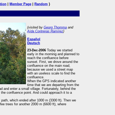
tion
|
Member Page
|
Random
}
(visited by
Georg Thomma
and
Aída Contreras Ramírez
)
Español
Deutsch
23-Dec-2006
Today we started
early in the morning and planned to
reach the confluence before
sunset. First, we drove around the
confluence on the main road,
because we used a street map
with an useless scale to find the
confluence.
When the GPS indicated another
time that we are departing from the
d and enter a small village. Fortunately, behind the
 the confluence point. And could approach it to a
ot path, which ended after 1000 m (3300 ft). Then we
fee trees for another 2000 m (6600 ft), where