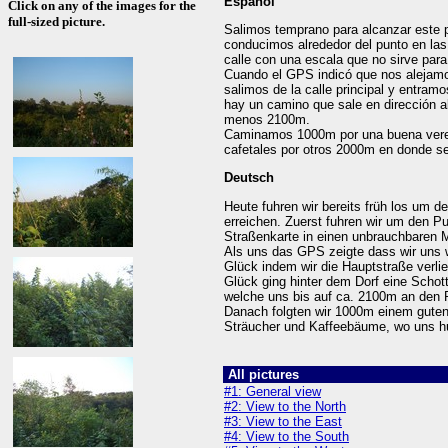
Español
Click on any of the images for the
full-sized picture.
Salimos temprano para alcanzar este p
conducimos alrededor del punto en las
calle con una escala que no sirve para
Cuando el GPS indicó que nos alejamo
salimos de la calle principal y entram
hay un camino que sale en dirección a
menos 2100m.
Caminamos 1000m por una buena vere
cafetales por otros 2000m en donde se
Deutsch
Heute fuhren wir bereits früh los um
erreichen. Zuerst fuhren wir um den Pu
Straßenkarte in einen unbrauchbaren 
Als uns das GPS zeigte dass wir uns 
Glück indem wir die Hauptstraße verli
Glück ging hinter dem Dorf eine Scho
welche uns bis auf ca. 2100m an den 
Danach folgten wir 1000m einem guten
Sträucher und Kaffeebäume, wo uns hu
All pictures
#1: General view
#2: View to the North
#3: View to the East
#4: View to the South