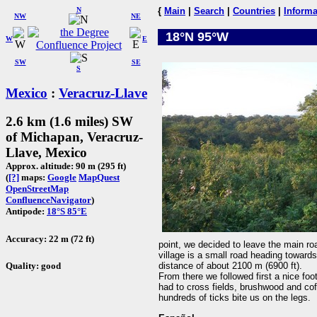
N
{
Main
|
Search
|
Countries
|
Informa
NW
NE
18°N 95°W
W
E
SW
SE
S
Mexico
:
Veracruz-Llave
2.6 km (1.6 miles) SW
of Michapan, Veracruz-
Llave, Mexico
Approx. altitude: 90 m (295 ft)
(
[?]
maps:
Google
MapQuest
OpenStreetMap
ConfluenceNavigator
)
Antipode:
18°S 85°E
Accuracy: 22 m (72 ft)
point, we decided to leave the main roa
village is a small road heading towards
Quality: good
distance of about 2100 m (6900 ft).
From there we followed first a nice fo
had to cross fields, brushwood and cof
hundreds of ticks bite us on the legs.