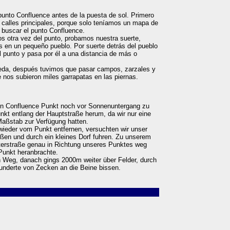
unto Confluence antes de la puesta de sol. Primero
 calles principales, porque solo teníamos un mapa de
 buscar el punto Confluence.
s otra vez del punto, probamos nuestra suerte,
os en un pequeño pueblo. Por suerte detrás del pueblo
l punto y pasa por él a una distancia de más o
da, después tuvimos que pasar campos, zarzales y
 nos subieron miles garrapatas en las piernas.
 den Confluence Punkt noch vor Sonnenuntergang zu
nkt entlang der Hauptstraße herum, da wir nur eine
Maßstab zur Verfügung hatten.
wieder vom Punkt entfernen, versuchten wir unser
eßen und durch ein kleines Dorf fuhren. Zu unserem
tterstraße genau in Richtung unseres Punktes weg
Punkt heranbrachte.
 Weg, danach gings 2000m weiter über Felder, durch
nderte von Zecken an die Beine bissen.