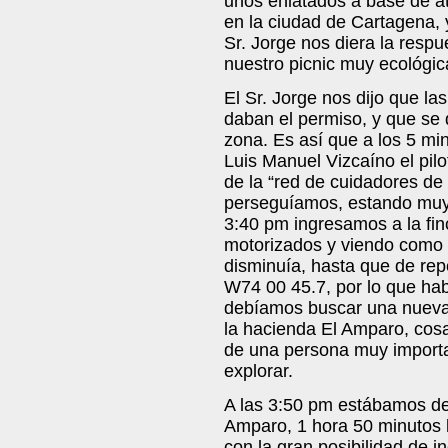
unos enlatados a base de at
en la ciudad de Cartagena, 
Sr. Jorge nos diera la respu
nuestro picnic muy ecológi
El Sr. Jorge nos dijo que la
daban el permiso, y que se 
zona. Es así que a los 5 m
Luis Manuel Vizcaíno el pilo
de la “red de cuidadores de 
perseguíamos, estando muy 
3:40 pm ingresamos a la fin
motorizados y viendo como la
disminuía, hasta que de rep
W74 00 45.7, por lo que hab
debíamos buscar una nueva 
la hacienda El Amparo, cos
de una persona muy importa
explorar.
A las 3:50 pm estábamos de
Amparo, 1 hora 50 minutos 
con la gran posibilidad de i