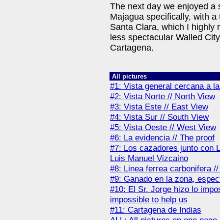
The next day we enjoyed a sp
Majagua specifically, with a
Santa Clara, which I highly
less spectacular Walled City
Cartagena.
All pictures
#1: Vista general cercana a la
#2: Vista Norte // North View
#3: Vista Este // East View
#4: Vista Sur // South View
#5: Vista Oeste // West View
#6: La evidencia // The proof
#7: Los cazadores junto con L
Luis Manuel Vizcaino
#8: Linea ferrea carbonifera /
#9: Ganado en la zona, especta
#10: El Sr. Jorge hizo lo impo
impossible to help us
#11: Cartagena de Indias