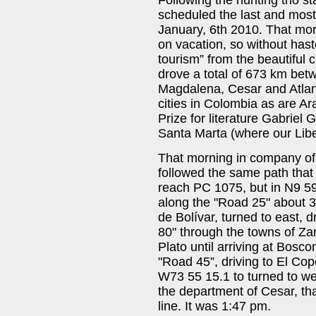
Following the hunting trio s
scheduled the last and most
January, 6th 2010. That mor
on vacation, so without hast
tourism” from the beautiful 
drove a total of 673 km bet
Magdalena, Cesar and Atlant
cities in Colombia as are Ar
Prize for literature Gabriel
Santa Marta (where our Libe
That morning in company of
followed the same path that
reach PC 1075, but in N9 5
along the "Road 25" about 3
de Bolívar, turned to east,
80" through the towns of Za
Plato until arriving at Bosc
"Road 45”, driving to El Co
W73 55 15.1 to turned to we
the department of Cesar, tha
line. It was 1:47 pm.