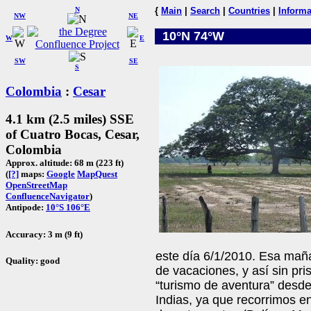
N
{
Main
|
Search
|
Countries
|
Informa
NW
NE
10°N 74°W
W
E
SW
SE
S
Colombia
:
Cesar
4.1 km (2.5 miles) SSE
of Cuatro Bocas, Cesar,
Colombia
Approx. altitude: 68 m (223 ft)
(
[?]
maps:
Google
MapQuest
OpenStreetMap
ConfluenceNavigator
)
Antipode:
10°S 106°E
Accuracy: 3 m (9 ft)
este día 6/1/2010. Esa ma
Quality: good
de vacaciones, y así sin pr
“turismo de aventura” desd
Indias, ya que recorrimos en