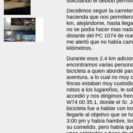
solicitando el debido permis
Decidimos seguir la carreter
hacienda que nos permitiera 
km, alejándome, hasta lleg
no se podía hacer mas nad
distante del PC 1074 de nue
me alertó que no había cami
kilómetros.
Durante esos 2.4 km adicion
encontramos varias persona
bicicleta a quien abordé par
aventura, a lo cual no muy
fincas estaban muy custodi
robos a los lugareños, le sol
accedió y nos dirigimos fre
W74 00 35.1, donde el Sr. J
bicicleta fue a hablar con l
llegarle al objetivo que se h
3:00 pm y había hambre, lo
su cometido, pero había qu