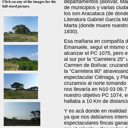
departamentos (Bolívar, Mag
Click on any of the images for the
full-sized picture.
de municipios y varias ciu
los son Aracataca (de donde
Literatura Gabriel García M
Marta (donde muere nuestro
1830).
Esa mañana en compañía de
Emanuele, seguí el mismo 
alcanzar el PC 1075, pero 
al sur por la “Carretera 25”
Carmen de Bolívar, cruzand
la “Carretera 80” atravesa
espectacular Ciénaga, y Pla
cruzamos al norte tomando l
nos llevaría en N10 03 09.7
nuestro objetivo PC 1074, 
hallaba a 10 Km de distancia
Y es acá donde en realidad
ya que nos debíamos intern
espectaculares fincas gana