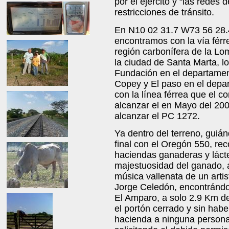
por el ejército y “las redes
restricciones de tránsito.
En N10 02 31.7 W73 56 28.4
encontramos con la vía férre
región carbonífera de la Lo
la ciudad de Santa Marta, l
Fundación en el departamen
Copey y El paso en el depa
con la línea férrea que el
alcanzar el en Mayo del 200
alcanzar el PC 1272.
Ya dentro del terreno, gui
final con el Oregón 550, r
haciendas ganaderas y láct
majestuosidad del ganado,
música vallenata de un arti
Jorge Celedón, encontrándo
El Amparo, a solo 2.9 Km de
el portón cerrado y sin habe
hacienda a ninguna person