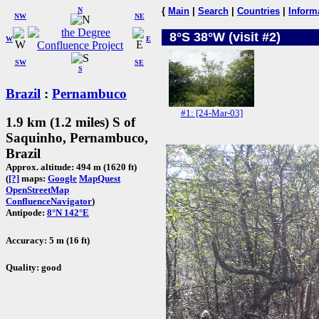
N
{
Main
|
Search
|
Countries
|
Inform
NW
NE
8°S 38°W (visit #2)
W
E
SW
SE
S
Brazil
:
Pernambuco
#1: [24-Mar-03]
1.9 km (1.2 miles) S of
Saquinho, Pernambuco,
Brazil
Approx. altitude: 494 m (1620 ft)
(
[?]
maps:
Google
MapQuest
OpenStreetMap
ConfluenceNavigator
)
Antipode:
8°N 142°E
Accuracy: 5 m (16 ft)
Quality: good