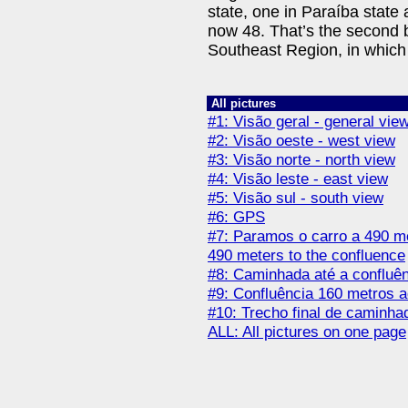
state, one in Paraíba state
now 48. That’s the second bi
Southeast Region, in which
All pictures
#1: Visão geral - general vie
#2: Visão oeste - west view
#3: Visão norte - north view
#4: Visão leste - east view
#5: Visão sul - south view
#6: GPS
#7: Paramos o carro a 490 me
490 meters to the confluence
#8: Caminhada até a confluênc
#9: Confluência 160 metros a
#10: Trecho final de caminhada
ALL: All pictures on one page