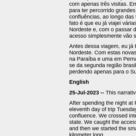
com apenas três visitas. E
para ter percorrido grandes
confluências, ao longo das t
fato é que eu já viajei vári
Nordeste e, com o passar d
acesso simplesmente vão s
Antes dessa viagem, eu já t
Nordeste. Com estas novas
na Paraíba e uma em Perna
se da segunda região brasil
perdendo apenas para o Sud
English
25-Jul-2023 --
This narrati
After spending the night at 
eleventh day of trip Tuesda
confluence. We crossed int
state. We caught the access
and then we started the smal
kilometer long.