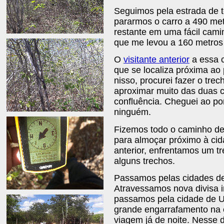
Seguimos pela estrada de t
pararmos o carro a 490 met
restante em uma fácil cami
que me levou a 160 metros 
O
visitante anterior
a essa c
que se localiza próxima ao
nisso, procurei fazer o tre
aproximar muito das duas c
confluência. Cheguei ao po
ninguém.
Fizemos todo o caminho de
para almoçar próximo à ci
anterior, enfrentamos um t
alguns trechos.
Passamos pelas cidades d
Atravessamos nova divisa i
passamos pela cidade de 
grande engarrafamento na 
viagem já de noite. Nesse 