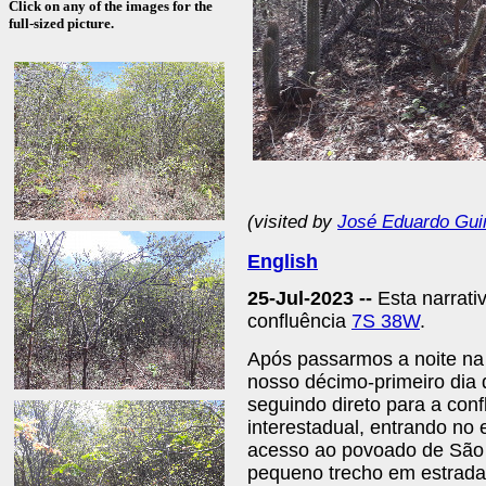
Click on any of the images for the
full-sized picture.
(visited by
José Eduardo Gui
English
25-Jul-2023 --
Esta narrati
confluência
7S 38W
.
Após passarmos a noite na 
nosso décimo-primeiro dia d
seguindo direto para a con
interestadual, entrando n
acesso ao povoado de São 
pequeno trecho em estrada