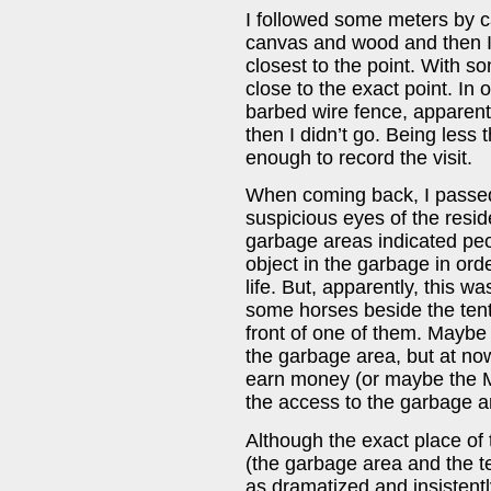
I followed some meters by 
canvas and wood and then I g
closest to the point. With s
close to the exact point. In 
barbed wire fence, apparent
then I didn’t go. Being less 
enough to record the visit.
When coming back, I passed
suspicious eyes of the resid
garbage areas indicated peop
object in the garbage in or
life. But, apparently, this w
some horses beside the tent
front of one of them. Maybe 
the garbage area, but at no
earn money (or maybe the M
the access to the garbage a
Although the exact place of 
(the garbage area and the t
as dramatized and insistentl