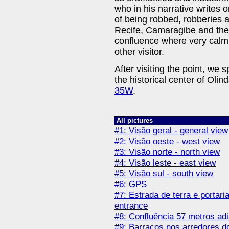
who in his narrative writes 
of being robbed, robberies 
Recife, Camaragibe and the 
confluence where very calm, 
other visitor.
After visiting the point, we 
the historical center of Olin
35W
.
All pictures
#1: Visão geral - general view
#2: Visão oeste - west view
#3: Visão norte - north view
#4: Visão leste - east view
#5: Visão sul - south view
#6: GPS
#7: Estrada de terra e portari
entrance
#8: Confluência 57 metros ad
#9: Barracos nos arredores do 