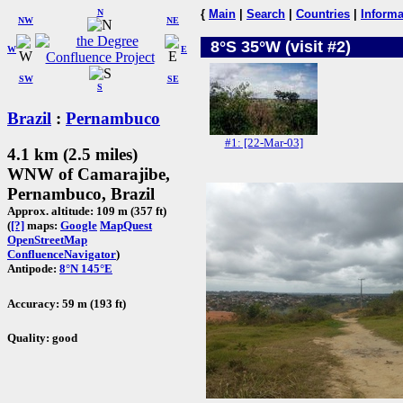
N
{
Main
|
Search
|
Countries
|
Informa
NW
NE
8°S 35°W (visit #2)
W
E
SW
SE
S
Brazil
:
Pernambuco
#1: [22-Mar-03]
4.1 km (2.5 miles)
WNW of Camarajibe,
Pernambuco, Brazil
Approx. altitude: 109 m (357 ft)
(
[?]
maps:
Google
MapQuest
OpenStreetMap
ConfluenceNavigator
)
Antipode:
8°N 145°E
Accuracy: 59 m (193 ft)
Quality: good