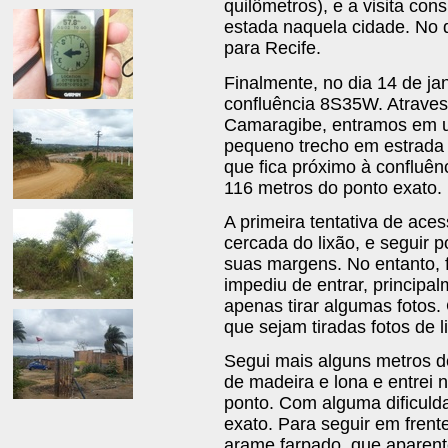
quilômetros), e a visita co
estada naquela cidade. No d
para Recife.
Finalmente, no dia 14 de jan
confluência 8S35W. Atraves
Camaragibe, entramos em 
pequeno trecho em estrada d
que fica próximo à confluên
116 metros do ponto exato.
A primeira tentativa de aces
cercada do lixão, e seguir 
suas margens. No entanto, 
impediu de entrar, principa
apenas tirar algumas fotos
que sejam tiradas fotos de l
Segui mais alguns metros d
de madeira e lona e entrei
ponto. Com alguma dificuld
exato. Para seguir em frent
arame farpado, que aparent