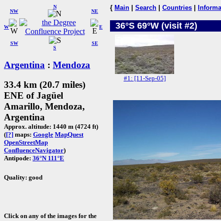
N
{
Main
|
Search
|
Countries
|
Informa
NW
NE
36°S 69°W (visit #2)
W
E
SW
SE
S
Argentina
:
Mendoza
#1: [11-Sep-05]
33.4 km (20.7 miles)
ENE of Jagüel
Amarillo, Mendoza,
Argentina
Approx. altitude: 1440 m (4724 ft)
(
[?]
maps:
Google
MapQuest
OpenStreetMap
ConfluenceNavigator
)
Antipode:
36°N 111°E
Quality: good
Click on any of the images for the