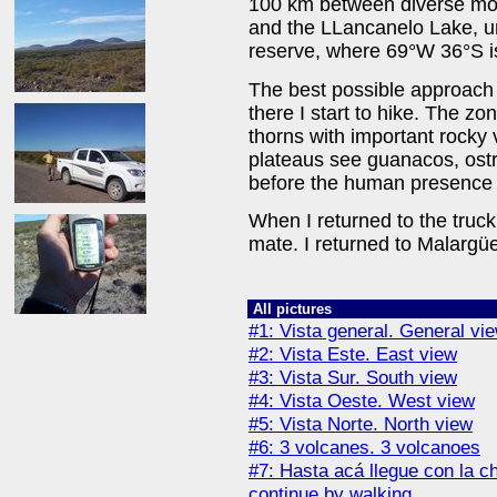
100 km between diverse mou
and the LLancanelo Lake, un
reserve, where 69°W 36°S is
The best possible approach
there I start to hike. The zon
thorns with important rocky 
plateaus see guanacos, ostr
before the human presence 
When I returned to the truc
mate. I returned to Malargü
All pictures
#1: Vista general. General vi
#2: Vista Este. East view
#3: Vista Sur. South view
#4: Vista Oeste. West view
#5: Vista Norte. North view
#6: 3 volcanes. 3 volcanoes
#7: Hasta acá llegue con la ch
continue by walking