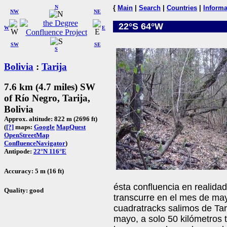
N
{
Main
|
Search
|
Countries
|
Informa
NW
NE
22°S 64°W
W
E
SW
SE
S
Bolivia
:
Tarija
7.6 km (4.7 miles) SW
of Río Negro, Tarija,
Bolivia
Approx. altitude: 822 m (2696 ft)
(
[?]
maps:
Google
MapQuest
OpenStreetMap
ConfluenceNavigator
)
Antipode:
22°N 116°E
Accuracy: 5 m (16 ft)
ésta confluencia en realidad
Quality: good
transcurre en el mes de may
cuadratracks salimos de Tar
mayo, a solo 50 kilómetros