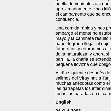
huella de vehículos así qu
aproximadamente cinco kilóm
el campamento que se encue
confluencia.
Una comida rápida y nos pr
embargo el monte no estaba
mayo y la caminata resulto r
haber logrado llegar al obje
fotografías y retornamos al
de la naturaleza; y ahora s
parrilla, la charla se exten
pequeña llovizna que obligó 
Al día siguiente después d
salimos del Viray hacia Tari
muchas anécdotas como el l
las garrapatas los interminab
todas las paradas en el cami
English
04-Oct-2008 --