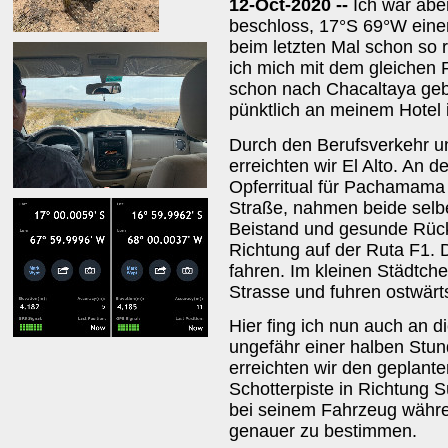
12-Oct-2020 --
Ich war abe
beschloss, 17°S 69°W ein
beim letzten Mal schon so 
ich mich mit dem gleichen 
schon nach Chacaltaya geb
pünktlich an meinem Hotel 
Durch den Berufsverkehr u
erreichten wir El Alto. An d
Opferritual für Pachamama -
Straße, nahmen beide selb
Beistand und gesunde Rückk
Richtung auf der Ruta F1. D
fahren. Im kleinen Städtchen
Strasse und fuhren ostwärts 
Hier fing ich nun auch an d
ungefähr einer halben Stun
erreichten wir den geplante
Schotterpiste in Richtung S
bei seinem Fahrzeug währe
genauer zu bestimmen.