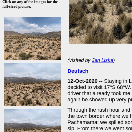
Click on any of the images for the
full-sized picture.
(visited by
Jan Liska
)
Deutsch
12-Oct-2020 --
Staying in 
decided to visit 17°S 68°W
driver that already took m
again he showed up very pu
Through the rush hour and 
the town border where we h
Pachamama: we spilled som
sip. From there we went so