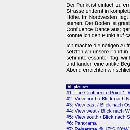
Der Punkt ist einfach zu er
Strasse entfernt in kompl
Höhe. Im Nordwesten liegt 
stehen. Der Boden ist gras
Confluence-Dance aus; ge
konnte ich den Punkt auf 
Ich machte die nötigen Au
setzten wir unsere Fahrt in
sehr interessanter Tag, wir
und fanden eine antike Beg
Abend erreichten wir schlie
All pictures
#1: The Confluence Point / D
#2: View north / Blick nach 
#3: View east / Blick nach O
#4: View west / Blick nach 
#5: View south / Blick nach 
#6: Panorama
#7: Reiseratte @ 17°S 68°W