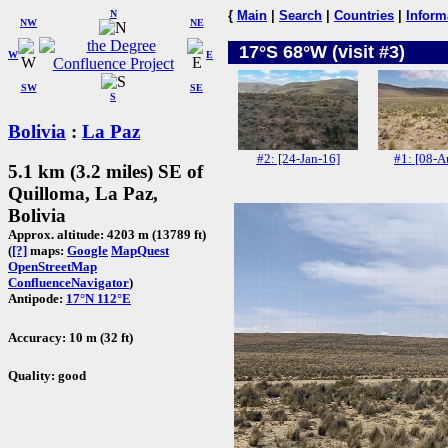
N
{
Main
|
Search
|
Countries
|
Inform
NW
NE
17°S 68°W (visit #3)
W
E
SW
SE
S
Bolivia
:
La Paz
#2: [24-Jan-16]
#1: [08-A
5.1 km (3.2 miles) SE of
Quilloma, La Paz,
Bolivia
Approx. altitude: 4203 m (13789 ft)
(
[?]
maps:
Google
MapQuest
OpenStreetMap
ConfluenceNavigator
)
Antipode:
17°N 112°E
Accuracy: 10 m (32 ft)
Quality: good