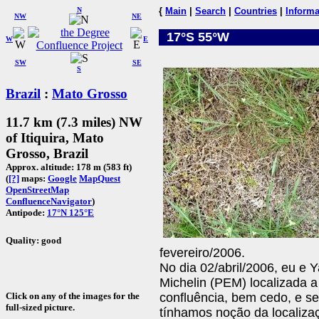
N
{
Main
|
Search
|
Countries
|
Informa
NW
NE
17°S 55°W
W
E
SW
SE
S
Brazil
:
Mato Grosso
11.7 km (7.3 miles) NW
of Itiquira, Mato
Grosso, Brazil
Approx. altitude: 178 m (583 ft)
(
[?]
maps:
Google
MapQuest
OpenStreetMap
ConfluenceNavigator
)
Antipode:
17°N 125°E
Quality: good
fevereiro/2006.
No dia 02/abril/2006, eu e
Michelin (PEM) localizada a
Click on any of the images for the
confluência, bem cedo, e 
full-sized picture.
tínhamos noção da localiz