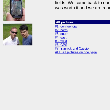
fields. We came back to our
was worth it and we are ready
All pictures
#1: confluencia
#2: north
#3: south
#4: east
#5: west
#6: GPS
#7: Yannick and Cassio
ALL: All pictures on one page