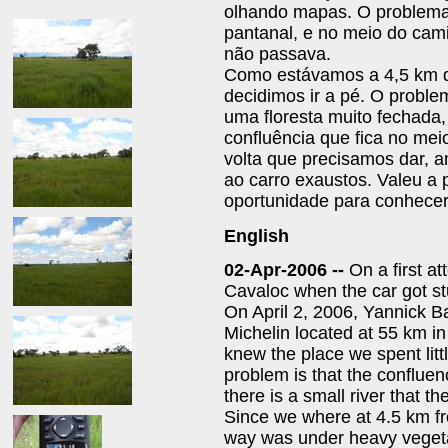
olhando mapas. O problema 
pantanal, e no meio do cam
não passava.
Como estávamos a 4,5 km da
decidimos ir a pé. O proble
uma floresta muito fechad
confluência que fica no me
volta que precisamos dar, 
ao carro exaustos. Valeu 
oportunidade para conhecer
English
02-Apr-2006 --
On a first at
Cavaloc when the car got st
On April 2, 2006, Yannick Ba
Michelin located at 55 km in 
knew the place we spent litt
problem is that the conflue
there is a small river that t
Since we where at 4.5 km f
way was under heavy vegeta