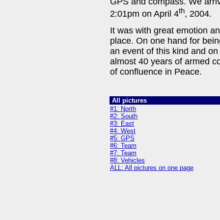
GPS and compass. We arrive
th
2:01pm on April 4
, 2004.
It was with great emotion an
place. On one hand for being
an event of this kind and on 
almost 40 years of armed con
of confluence in Peace.
All pictures
#1: North
#2: South
#3: East
#4: West
#5: GPS
#6: Team
#7: Team
#8: Vehicles
ALL: All pictures on one page