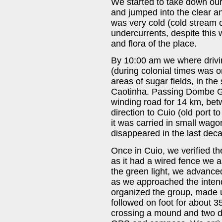
We started to take down our
and jumped into the clear a
was very cold (cold stream 
undercurrents, despite this
and flora of the place.
By 10:00 am we where driv
(during colonial times was o
areas of sugar fields, in th
Caotinha. Passing Dombe Gr
winding road for 14 km, betw
direction to Cuio (old port
it was carried in small wago
disappeared in the last decad
Once in Cuio, we verified th
as it had a wired fence we a
the green light, we advanced
as we approached the inten
organized the group, made u
followed on foot for about 3
crossing a mound and two dr