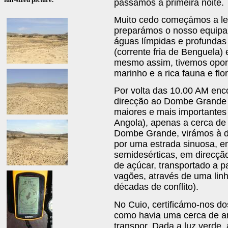
passámos a primeira noite.
Muito cedo começámos a le
preparámos o nosso equipa
águas límpidas e profundas 
(corrente fria de Benguela)
mesmo assim, tivemos opor
marinho e a rica fauna e flor
Por volta das 10.00 AM en
direcção ao Dombe Grande (
maiores e mais importantes 
Angola), apenas a cerca de
Dombe Grande, virámos à di
por uma estrada sinuosa, e
semidesérticas, em direcção
de açúcar, transportado a
vagões, através de uma lin
décadas de conflito).
No Cuio, certificámo-nos do
como havia uma cerca de a
transpor. Dada a luz verd