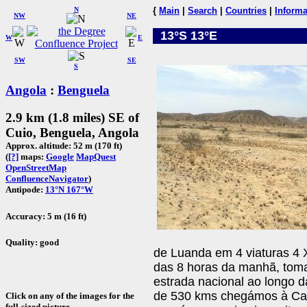
N
{
Main
|
Search
|
Countries
|
Informa
NW
NE
13°S 13°E
W
E
SW
SE
S
Angola
:
Benguela
2.9 km (1.8 miles) SE of
Cuio, Benguela, Angola
Approx. altitude: 52 m (170 ft)
(
[?]
maps:
Google
MapQuest
OpenStreetMap
ConfluenceNavigator
)
Antipode:
13°N 167°W
Accuracy: 5 m (16 ft)
Quality: good
de Luanda em 4 viaturas 4 X 
das 8 horas da manhã, tom
estrada nacional ao longo d
de 530 kms chegámos à Cao
Click on any of the images for the
full-sized picture.