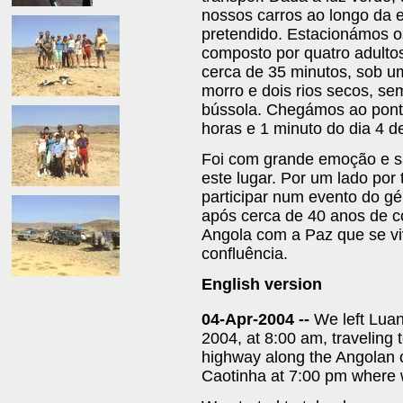
nossos carros ao longo da 
pretendido. Estacionámos o
composto por quatro adulto
cerca de 35 minutos, sob u
morro e dois rios secos, s
bússola. Chegámos ao ponto
horas e 1 minuto do dia 4 de
Foi com grande emoção e sa
este lugar. Por um lado por
participar num evento do gé
após cerca de 40 anos de co
Angola com a Paz que se viv
confluência.
English version
04-Apr-2004 --
We left Luan
2004, at 8:00 am, traveling 
highway along the Angolan 
Caotinha at 7:00 pm where w