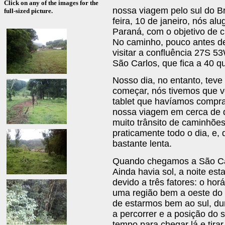
Click on any of the images for the
nossa viagem pelo sul do Bra
full-sized picture.
feira, 10 de janeiro, nós a
Paraná, com o objetivo de 
No caminho, pouco antes de
visitar a confluência 27S 5
São Carlos, que fica a 40 
Nosso dia, no entanto, tev
começar, nós tivemos que vo
tablet que havíamos compra
nossa viagem em cerca de 
muito trânsito de caminhõe
praticamente todo o dia, e, 
bastante lenta.
Quando chegamos a São Ca
Ainda havia sol, a noite es
devido a três fatores: o hor
uma região bem a oeste do fu
de estarmos bem ao sul, dur
a percorrer e a posição do s
tempo para chegar lá e tirar