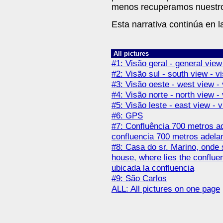
menos recuperamos nuestro
Esta narrativa continúa en la
All pictures
#1: Visão geral - general view
#2: Visão sul - south view - vi
#3: Visão oeste - west view - 
#4: Visão norte - north view - 
#5: Visão leste - east view - v
#6: GPS
#7: Confluência 700 metros a
confluencia 700 metros adela
#8: Casa do sr. Marino, onde s
house, where lies the conflue
ubicada la confluencia
#9: São Carlos
ALL: All pictures on one page