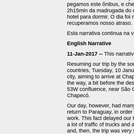
pegamos este ônibus, e ch
2h15min da madrugada do d
hotel para dormir. O dia fo
recuperamos nosso atraso.
Esta narrativa continua na v
English Narrative
11-Jan-2017 --
This narrati
Resuming our trip by the so
countries, Tuesday, 10 Janu
city, aiming to arrive at Cha
the way, a bit before the des
53W confluence, near São Ca
Chapecó.
Our day, however, had many 
return to Paraguay, in order 
work. This fact delayed our 
a lot of traffic of trucks and
and, then, the trip was very 