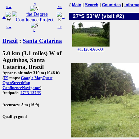
N
{
Main
|
Search
|
Countries
|
Informa
NW
NE
27°S 53°W (visit #2)
W
E
SW
SE
S
Brazil
:
Santa Catarina
#1: [20-Dec-03]
5.0 km (3.1 miles) W of
Aguinhas, Santa
Catarina, Brazil
Approx. altitude: 319 m (1046 ft)
(
[?]
maps:
Google
MapQuest
OpenStreetMap
ConfluenceNavigator
)
Antipode:
27°N 127°E
Accuracy: 5 m (16 ft)
Quality: good