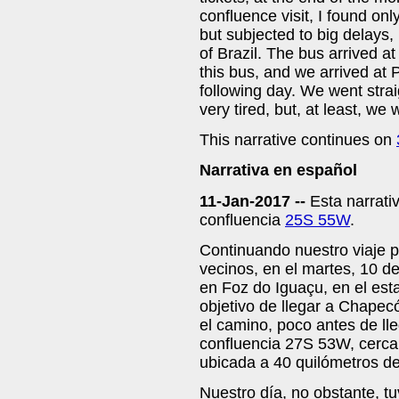
confluence visit, I found on
but subjected to big delays
of Brazil. The bus arrived 
this bus, and we arrived at P
following day. We went strai
very tired, but, at least, we
This narrative continues on
Narrativa en español
11-Jan-2017 --
Esta narrativ
confluencia
25S 55W
.
Continuando nuestro viaje po
vecinos, en el martes, 10 d
en Foz do Iguaçu, en el est
objetivo de llegar a Chapec
el camino, poco antes de lleg
confluencia 27S 53W, cerca
ubicada a 40 quilómetros d
Nuestro día, no obstante, t