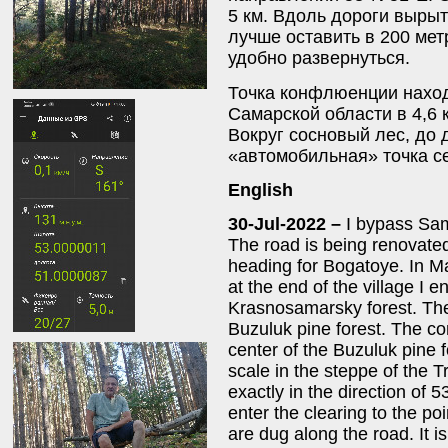
5 км. Вдоль дороги выры
лучше оставить в 200 мет
удобно развернуться.
Точка конфлюенции наход
Самарской области в 4,6 
Вокруг сосновый лес, до 
«автомобильная» точка с
English
30-Jul-2022 –
I bypass Sam
The road is being renovated 
heading for Bogatoye. In M
at the end of the village I e
Krasnosamarsky forest. The f
Buzuluk pine forest. The c
center of the Buzuluk pine f
scale in the steppe of the 
exactly in the direction of 
enter the clearing to the poi
are dug along the road. It i