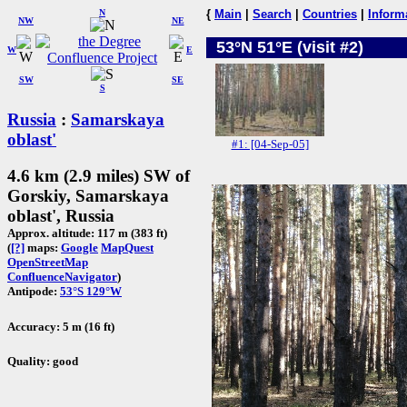
N
{
Main
|
Search
|
Countries
|
Inform
NW
NE
53°N 51°E (visit #2)
W
E
SW
SE
S
Russia
:
Samarskaya
oblast'
#1: [04-Sep-05]
4.6 km (2.9 miles) SW of
Gorskiy, Samarskaya
oblast', Russia
Approx. altitude: 117 m (383 ft)
(
[?]
maps:
Google
MapQuest
OpenStreetMap
ConfluenceNavigator
)
Antipode:
53°S 129°W
Accuracy: 5 m (16 ft)
Quality: good