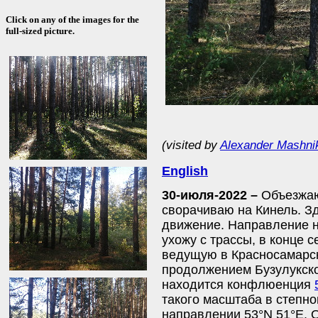
Click on any of the images for the
full-sized picture.
(visited by
Alexander Mashni
English
30-июля-2022 –
Объезжаю
сворачиваю на Кинель. З
движение. Направление 
ухожу с трассы, в конце 
ведущую в Красносамарск
продолжением Бузулукског
находится конфлюенция
такого масштаба в степно
направлении 53°N 51°E. О